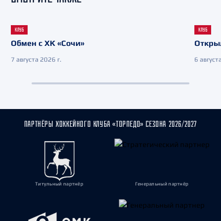
КЛУБ
КЛУБ
Обмен с ХК «Сочи»
Откры
7 августа 2026 г.
6 августа
ПАРТНЁРЫ ХОККЕЙНОГО КЛУБА «ТОРПЕДО» СЕЗОНА 2026/2027
Титульный партнёр
Генеральный партнёр