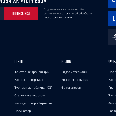
ЛУБА ХК «ТОРПЕДО»
Подписываясь на рассылку, Вы
ПОДПИСАТЬСЯ
соглашаетесь
с
политикой обработки
персональных данных
СЕЗОН
МЕДИА
ФАН-
Текстовые трансляции
Видеоматериалы
Прог
Календарь игр КХЛ
Видеотрансляции
Кале
Турнирные таблицы КХЛ
Фотогалерея
Груп
Статистика игроков
Тал
Календарь игр «Торпедо»
Фан-
Плей-офф
Гост