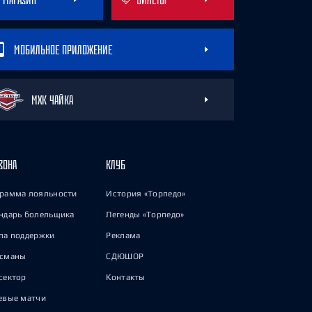
МОБИЛЬНОЕ ПРИЛОЖЕНИЕ
МХК ЧАЙКА
ЗОНА
КЛУБ
рамма лояльности
История «Торпедо»
ндарь болельщика
Легенды «Торпедо»
па поддержки
Реклама
исманы
СДЮШОР
сектор
Контакты
евые матчи