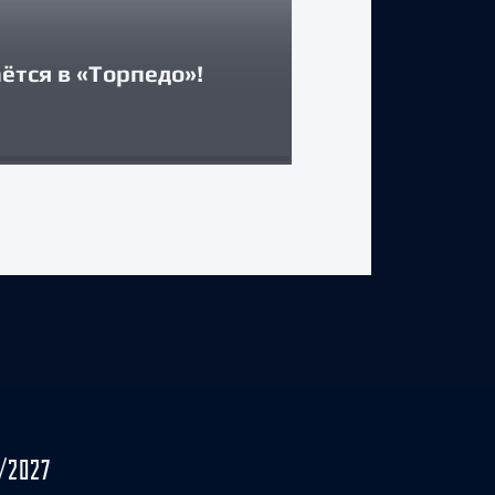
Двусторонни
ётся в «Торпедо»!
Максимом А
29 июля 2026 г.
/2027