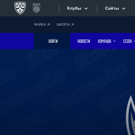
Клубы
Сайты
ЧАЙКА
ШКОЛА
Конференция «Запад»
Сайты
ВОЙТИ
НОВОСТИ
КОМАНДА
СЕЗОН
Дивизион Боброва
Лада
Видеотран
СКА
Хайлайты
Спартак
Торпедо
Текстовые
ХК Сочи
Интернет-
Дивизион Тарасова
Фотобанк
Динамо Мн
Динамо М
Приложе