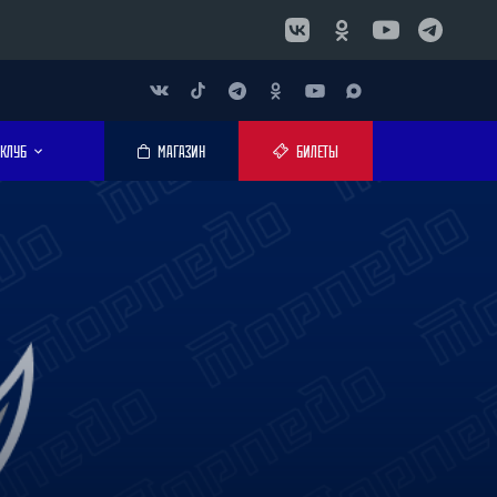
КЛУБ
МАГАЗИН
БИЛЕТЫ