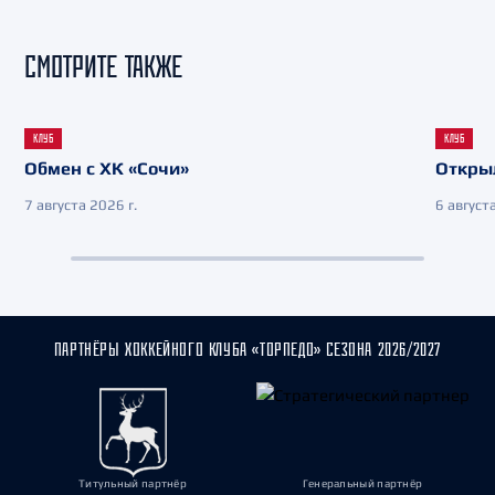
СМОТРИТЕ ТАКЖЕ
КЛУБ
КЛУБ
Обмен с ХК «Сочи»
Откры
7 августа 2026 г.
6 августа
ПАРТНЁРЫ ХОККЕЙНОГО КЛУБА «ТОРПЕДО» СЕЗОНА 2026/2027
Титульный партнёр
Генеральный партнёр