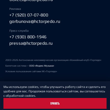
Реклама
+7 (920) 07-07-800
gorbunova@hctorpedo.ru
Пресс-служба
+7 (930) 800-1946
pressa@hctorpedo.ru
2003-2026 Автономная некоммерческая организация «Хоккейный клуб «Торпедо»
Билетная система —
ООО «Яндекс Музыка»
Условия пользования сайтами ХК «Торпедо»
Мы используем cookies, чтобы улучшить работу сайта и сделать его
Политика обработки персональных данных
удобнее для вас. Продолжая пользоваться сайтом, вы соглашаетесь
с обработкой cookies.
Пользовательское соглашение
ПРИНЯТЬ
Охрана труда