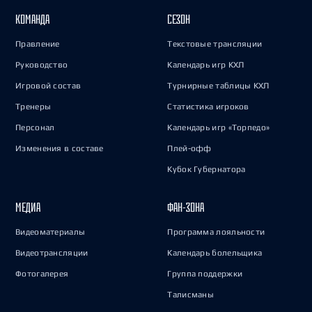
КОМАНДА
СЕЗОН
Правление
Текстовые трансляции
Руководство
Календарь игр КХЛ
Игровой состав
Турнирные таблицы КХЛ
Тренеры
Статистика игроков
Персонал
Календарь игр «Торпедо»
Изменения в составе
Плей-офф
Кубок Губернатора
МЕДИА
ФАН-ЗОНА
Видеоматериалы
Программа лояльности
Видеотрансляции
Календарь болельщика
Фотогалерея
Группа поддержки
Талисманы