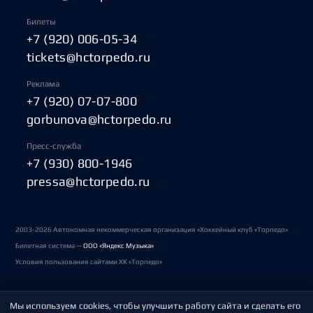
Билеты
+7 (920) 006-05-34
tickets@hctorpedo.ru
Реклама
+7 (920) 07-07-800
gorbunova@hctorpedo.ru
Пресс-служба
+7 (930) 800-1946
pressa@hctorpedo.ru
2003-2026 Автономная некоммерческая организация «Хоккейный клуб «Торпедо»
Билетная система —
ООО «Яндекс Музыка»
Условия пользования сайтами ХК «Торпедо»
Мы используем cookies, чтобы улучшить работу сайта и сделать его
Политика обработки персональных данных