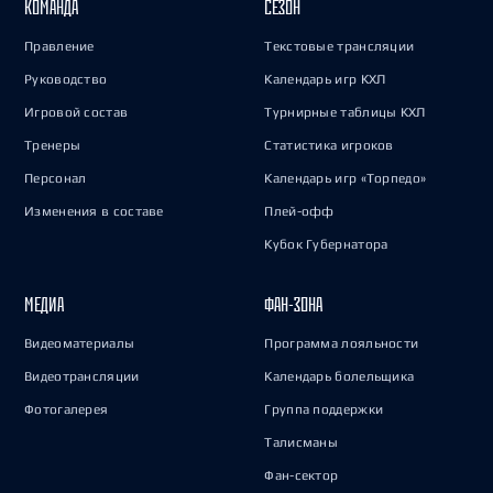
КОМАНДА
СЕЗОН
Правление
Текстовые трансляции
Руководство
Календарь игр КХЛ
Игровой состав
Турнирные таблицы КХЛ
Тренеры
Статистика игроков
Персонал
Календарь игр «Торпедо»
Изменения в составе
Плей-офф
Кубок Губернатора
МЕДИА
ФАН-ЗОНА
Видеоматериалы
Программа лояльности
Видеотрансляции
Календарь болельщика
Фотогалерея
Группа поддержки
Талисманы
Фан-сектор