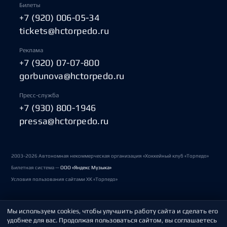
Билеты
+7 (920) 006-05-34
tickets@hctorpedo.ru
Реклама
+7 (920) 07-07-800
gorbunova@hctorpedo.ru
Пресс-служба
+7 (930) 800-1946
pressa@hctorpedo.ru
2003-2026 Автономная некоммерческая организация «Хоккейный клуб «Торпедо»
Билетная система —
ООО «Яндекс Музыка»
Условия пользования сайтами ХК «Торпедо»
Мы используем cookies, чтобы улучшить работу сайта и сделать его
Политика обработки персональных данных
удобнее для вас. Продолжая пользоваться сайтом, вы соглашаетесь