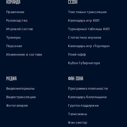
КОМАНДА
СЕЗОН
Правление
Текстовые трансляции
Руководство
Календарь игр КХЛ
Игровой состав
Турнирные таблицы КХЛ
Тренеры
Статистика игроков
Персонал
Календарь игр «Торпедо»
Изменения в составе
Плей-офф
Кубок Губернатора
МЕДИА
ФАН-ЗОНА
Видеоматериалы
Программа лояльности
Видеотрансляции
Календарь болельщика
Фотогалерея
Группа поддержки
Талисманы
Фан-сектор