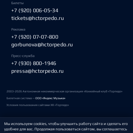
Билеты
+7 (920) 006-05-34
tickets@hctorpedo.ru
Реклама
+7 (920) 07-07-800
gorbunova@hctorpedo.ru
Пресс-служба
+7 (930) 800-1946
pressa@hctorpedo.ru
2003-2026 Автономная некоммерческая организация «Хоккейный клуб «Торпедо»
Билетная система —
ООО «Яндекс Музыка»
Условия пользования сайтами ХК «Торпедо»
Мы используем cookies, чтобы улучшить работу сайта и сделать его
Политика обработки персональных данных
удобнее для вас. Продолжая пользоваться сайтом, вы соглашаетесь