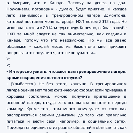
в Америке, что в Канаде. Заскочу на денек, на два.
Поужинаем, поговорим - думаю, будет приятно. Я каждое
лето занимаюсь в тренировочном лагере Эдмонтона,
который поставил меня на драфт НХЛ летом 2012 года. Не
исключаю, что и в 2014-м туда поеду. Конечно, сейчас в клубе
НХЛ за мной следят не так внимательно, как следили в
Канаде, потому что это невозможно. Но мы все равно
общаемся - каждый месяц из Эдмонтона мне приходят
вопросы: что получается, что не получается...
\t
\t
- Интересно узнать, что дают вам тренировочные лагеря,
кроме сокращения летнего отпуска?
- (Улыбается.) Не без этого, конечно. В тренировочном
лагере оценивают твою физическую форму: если приедешь в
хорошем состоянии, можно получить приглашение в
основной лагерь, откуда есть все шансы попасть в первую
команду. Кроме того, там много чему учат: от того как
распоряжаться своими деньгами, до того как правильно
питаться и вести себя, например, в социальных сетях.
Приходят специалисты из разных областей и объясняют, как