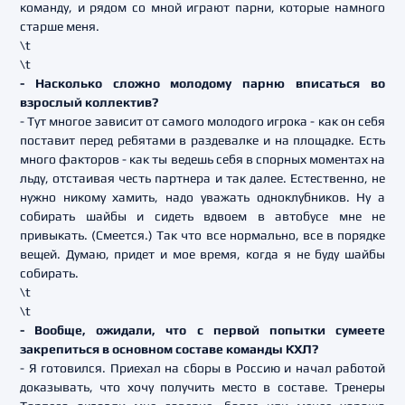
команду, и рядом со мной играют парни, которые намного
старше меня.
\t
\t
- Насколько сложно молодому парню вписаться во
взрослый коллектив?
- Тут многое зависит от самого молодого игрока - как он себя
поставит перед ребятами в раздевалке и на площадке. Есть
много факторов - как ты ведешь себя в спорных моментах на
льду, отстаивая честь партнера и так далее. Естественно, не
нужно никому хамить, надо уважать одноклубников. Ну а
собирать шайбы и сидеть вдвоем в автобусе мне не
привыкать. (Смеется.) Так что все нормально, все в порядке
вещей. Думаю, придет и мое время, когда я не буду шайбы
собирать.
\t
\t
- Вообще, ожидали, что с первой попытки сумеете
закрепиться в основном составе команды КХЛ?
- Я готовился. Приехал на сборы в Россию и начал работой
доказывать, что хочу получить место в составе. Тренеры