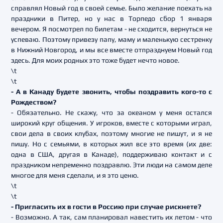
справлял Новый год в своей семье. Было желание поехать на
праздники в Питер, но у нас в Торпедо сбор 1 января
вечером. Я посмотрел по билетам - не сходится, вернуться не
успеваю. Поэтому привезу папу, маму и маленькую сестренку
в Нижний Новгород, и мы все вместе отпразднуем Новый год
здесь. Для моих родных это тоже будет нечто новое.
\t
\t
- А в Канаду будете звонить, чтобы поздравить кого-то с
Рождеством?
- Обязательно. Не скажу, что за океаном у меня остался
широкий круг общения. У игроков, вместе с которыми играл,
свои дела в своих клубах, поэтому многие не пишут, и я не
пишу. Но с семьями, в которых жил все это время (их две:
одна в США, другая в Канаде), поддерживаю контакт и с
праздником непременно поздравлю. Эти люди на самом деле
многое для меня сделали, и я это ценю.
\t
\t
- Пригласить их в гости в Россию при случае рискнете?
- Возможно. А так, сам планировал навестить их летом - что