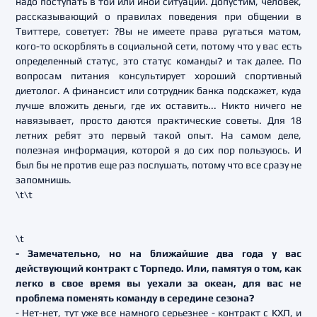
надо поступать в той или иной ситуации. Допустим, человек,
рассказывающий о правилах поведения при общении в
Твиттере, советует: ?Вы не имеете права ругаться матом,
кого-то оскорблять в социальной сети, потому что у вас есть
определенный статус, это статус команды? и так далее. По
вопросам питания консультирует хороший спортивный
диетолог. А финансист или сотрудник банка подскажет, куда
лучше вложить деньги, где их оставить... Никто ничего не
навязывает, просто даются практические советы. Для 18
летних ребят это первый такой опыт. На самом деле,
полезная информация, которой я до сих пор пользуюсь. И
был бы не против еще раз послушать, потому что все сразу не
запомнишь.
\t\t
\t
- Замечательно, но на ближайшие два года у вас
действующий контракт с Торпедо. Или, памятуя о том, как
легко в свое время вы уехали за океан, для вас не
проблема поменять команду в середине сезона?
- Нет-нет, тут уже все намного серьезнее - контракт с КХЛ, и