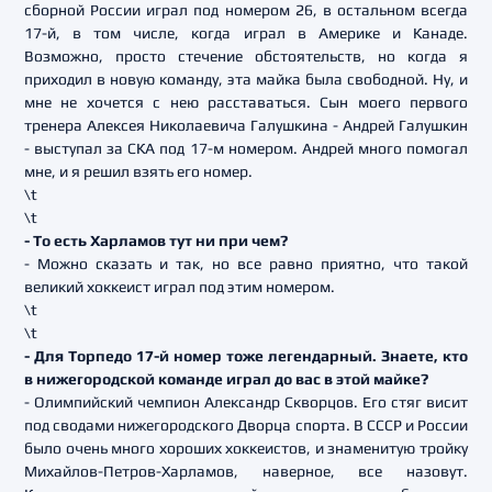
сборной России играл под номером 26, в остальном всегда
17-й, в том числе, когда играл в Америке и Канаде.
Возможно, просто стечение обстоятельств, но когда я
приходил в новую команду, эта майка была свободной. Ну, и
мне не хочется с нею расставаться. Сын моего первого
тренера Алексея Николаевича Галушкина - Андрей Галушкин
- выступал за СКА под 17-м номером. Андрей много помогал
мне, и я решил взять его номер.
\t
\t
- То есть Харламов тут ни при чем?
- Можно сказать и так, но все равно приятно, что такой
великий хоккеист играл под этим номером.
\t
\t
- Для Торпедо 17-й номер тоже легендарный. Знаете, кто
в нижегородской команде играл до вас в этой майке?
- Олимпийский чемпион Александр Скворцов. Его стяг висит
под сводами нижегородского Дворца спорта. В СССР и России
было очень много хороших хоккеистов, и знаменитую тройку
Михайлов-Петров-Харламов, наверное, все назовут.