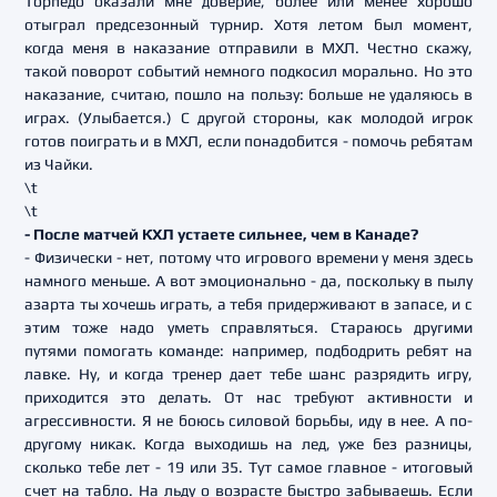
Торпедо оказали мне доверие, более или менее хорошо
отыграл предсезонный турнир. Хотя летом был момент,
когда меня в наказание отправили в МХЛ. Честно скажу,
такой поворот событий немного подкосил морально. Но это
наказание, считаю, пошло на пользу: больше не удаляюсь в
играх. (Улыбается.) С другой стороны, как молодой игрок
готов поиграть и в МХЛ, если понадобится - помочь ребятам
из Чайки.
\t
\t
- После матчей КХЛ устаете сильнее, чем в Канаде?
- Физически - нет, потому что игрового времени у меня здесь
намного меньше. А вот эмоционально - да, поскольку в пылу
азарта ты хочешь играть, а тебя придерживают в запасе, и с
этим тоже надо уметь справляться. Стараюсь другими
путями помогать команде: например, подбодрить ребят на
лавке. Ну, и когда тренер дает тебе шанс разрядить игру,
приходится это делать. От нас требуют активности и
агрессивности. Я не боюсь силовой борьбы, иду в нее. А по-
другому никак. Когда выходишь на лед, уже без разницы,
сколько тебе лет - 19 или 35. Тут самое главное - итоговый
счет на табло. На льду о возрасте быстро забываешь. Если