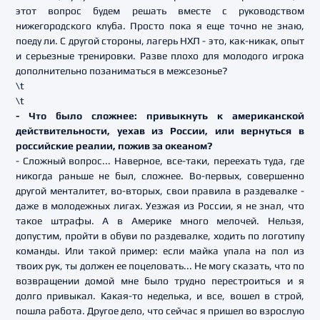
этот вопрос будем решать вместе с руководством
нижегородского клуба. Просто пока я еще точно не знаю,
поеду ли. С другой стороны, лагерь НХЛ - это, как-никак, опыт
и серьезные тренировки. Разве плохо для молодого игрока
дополнительно позаниматься в межсезонье?
\t
\t
- Что было сложнее: привыкнуть к американской
действительности, уехав из России, или вернуться в
российские реалии, пожив за океаном?
- Сложный вопрос... Наверное, все-таки, переехать туда, где
никогда раньше не был, сложнее. Во-первых, совершенно
другой менталитет, во-вторых, свои правила в раздевалке -
даже в молодежных лигах. Уезжая из России, я не знал, что
такое штрафы. А в Америке много мелочей. Нельзя,
допустим, пройти в обуви по раздевалке, ходить по логотипу
команды. Или такой пример: если майка упала на пол из
твоих рук, ты должен ее поцеловать... Не могу сказать, что по
возвращении домой мне было трудно перестроиться и я
долго привыкал. Какая-то неделька, и все, вошел в строй,
пошла работа. Другое дело, что сейчас я пришел во взрослую