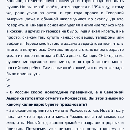
Конечно, отечественную хоккейную историю надо бы знать
лучше. Но вы не забывайте, что я родился в 1994 году, к тому
же, рано уехал за океан и три года провел в Северной
Америке. Даже в обычной школе учился по скайпу! Да что
говорить, в Канаде в основном уделял внимание только игре
в хоккей, и других интересов не было. Туда я ехал играть, а не
просто, скажем так, купить канадских вещей, телефоны или
айфоны. Передо мной стояла задача задрафтоваться, что, в
итоге, и получилось. Считаю, не зря в столь юном возрасте
уехал и провел полгода в США и два - в Канаде. CHL - одна из
лучших молодежных лиг мира, в которой играет много
российских ребят. Там серьезный хоккей, и к нему тоже надо
было привыкнуть.
\t
\t
- В России скоро новогодние праздники, а в Северной
Америке готовятся отметить Рождество. Вы этой зимой по
какому календарю будете праздновать?
- За океаном принято отмечать Рождество, как Новый год у
нас, так что я просто отмечал Рождество в той семье, где
жил, а на Новый год звонил домой - поздравлял родных и
близких. По-моему, уже четыре года по-настоящему не