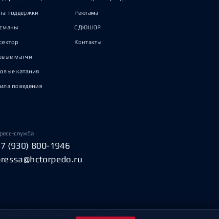
па поддержки
Реклама
исманы
СДЮШОР
сектор
Контакты
евые матчи
овые катания
ила поведения
ресс-служба
+7 (930) 800-1946
pressa@hctorpedo.ru
Пользовательское соглашение
Охрана труда