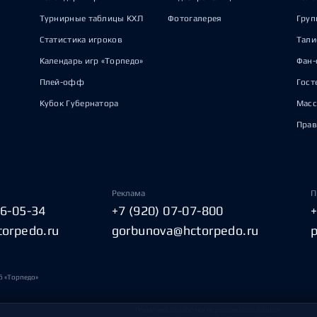
Турнирные таблицы КХЛ
Фотогалерея
Груп
Статистика игроков
Тал
Календарь игр «Торпедо»
Фан-
Плей-офф
Гост
Кубок Губернатора
Масс
Прав
Реклама
П
06-05-34
+7 (920) 07-07-800
torpedo.ru
gorbunova@hctorpedo.ru
б «Торпедо»
Политика обработки персональных данных