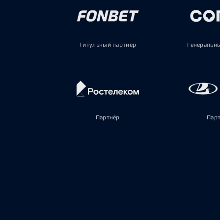
Титульный партнёр
Генеральн
Партнёр
Пар