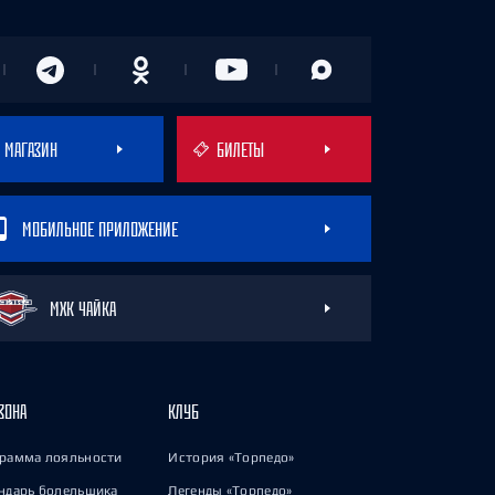
МАГАЗИН
БИЛЕТЫ
МОБИЛЬНОЕ ПРИЛОЖЕНИЕ
МХК ЧАЙКА
ЗОНА
КЛУБ
рамма лояльности
История «Торпедо»
ндарь болельщика
Легенды «Торпедо»