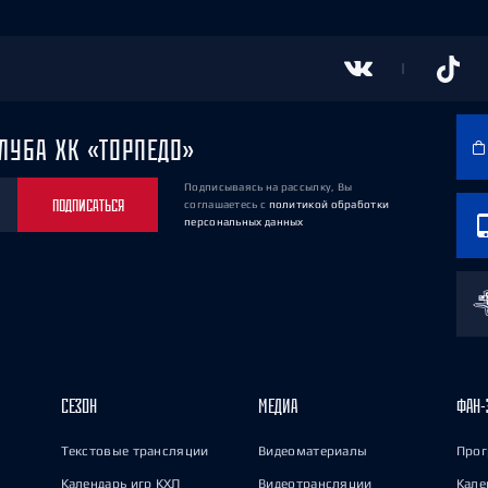
ЛУБА ХК «ТОРПЕДО»
Подписываясь на рассылку, Вы
ПОДПИСАТЬСЯ
соглашаетесь
с
политикой обработки
персональных данных
СЕЗОН
МЕДИА
ФАН-
Текстовые трансляции
Видеоматериалы
Прог
Календарь игр КХЛ
Видеотрансляции
Кале