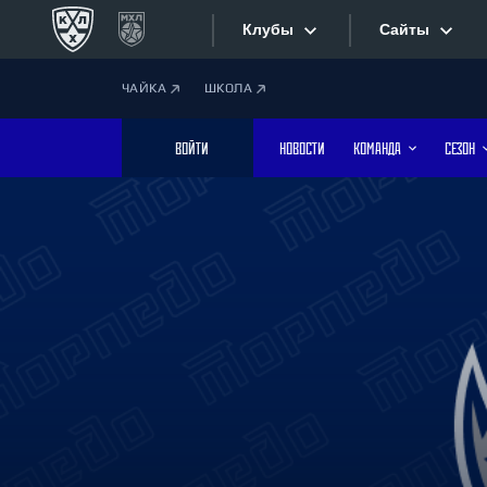
Клубы
Сайты
ЧАЙКА
ШКОЛА
Конференция «Запад»
Сайты
ВОЙТИ
НОВОСТИ
КОМАНДА
СЕЗОН
Дивизион Боброва
Лада
Видеотран
СКА
Хайлайты
Спартак
Торпедо
Текстовые
ХК Сочи
Интернет-
Дивизион Тарасова
Фотобанк
Динамо Мн
Динамо М
Приложе