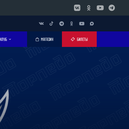
КЛУБ
МАГАЗИН
БИЛЕТЫ