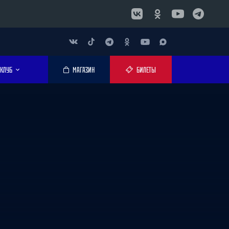
КЛУБ
МАГАЗИН
БИЛЕТЫ