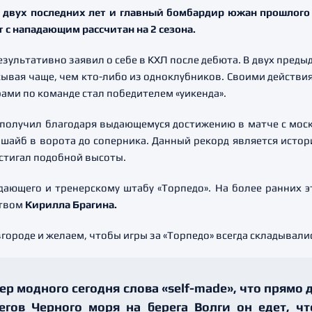
 двух последних лет и главный бомбардир южан прошлого 
 с нападающим рассчитан на 2 сезона.
зультативно заявил о себе в КХЛ после дебюта. В двух пред
расывая чаще, чем кто-либо из одноклубников. Своими действи
ёрами по команде стал победителем «уикенда».
 получил благодаря выдающемуся достижению в матче с моск
шайб в ворота до соперника. Данный рекорд является истор
стигал подобной высоты.
ющего и тренерскому штабу «Торпедо». На более ранних эт
ством
Кирилла Брагина.
роде и желаем, чтобы игры за «Торпедо» всегда складывались
р модного сегодня слова «self-made», что прямо 
егов Черного моря на берега Волги он едет, ч