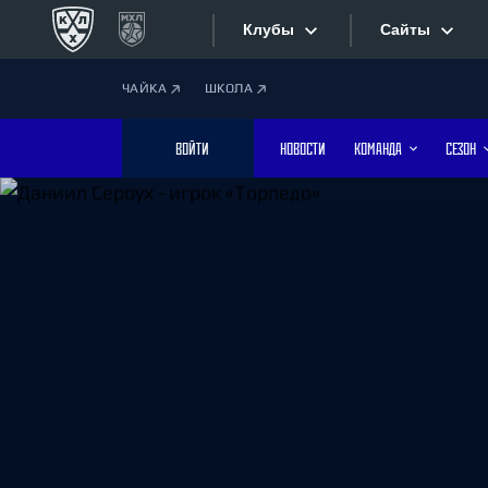
Клубы
Сайты
ЧАЙКА
ШКОЛА
Конференция «Запад»
Сайты
ВОЙТИ
НОВОСТИ
КОМАНДА
СЕЗОН
Дивизион Боброва
Лада
Видеотран
СКА
Хайлайты
Спартак
Торпедо
Текстовые
ХК Сочи
Интернет-
Дивизион Тарасова
Фотобанк
Динамо Мн
Динамо М
Приложе