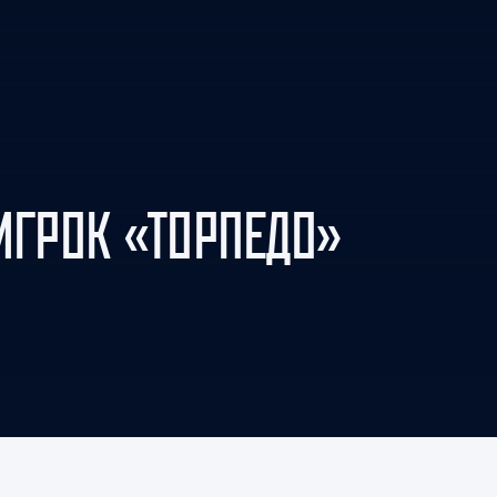
Амур
Барыс
Салават Юлаев
Сибирь
ИГРОК «ТОРПЕДО»