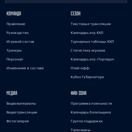
КОМАНДА
СЕЗОН
Правление
Текстовые трансляции
Руководство
Календарь игр КХЛ
Игровой состав
Турнирные таблицы КХЛ
Тренеры
Статистика игроков
Персонал
Календарь игр «Торпедо»
Изменения в составе
Плей-офф
Кубок Губернатора
МЕДИА
ФАН-ЗОНА
Видеоматериалы
Программа лояльности
Видеотрансляции
Календарь болельщика
Фотогалерея
Группа поддержки
Талисманы