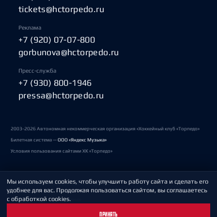
tickets@hctorpedo.ru
Реклама
+7 (920) 07-07-800
gorbunova@hctorpedo.ru
Пресс-служба
+7 (930) 800-1946
pressa@hctorpedo.ru
2003-2026 Автономная некоммерческая организация «Хоккейный клуб «Торпедо»
Билетная система —
ООО «Яндекс Музыка»
Условия пользования сайтами ХК «Торпедо»
Мы используем cookies, чтобы улучшить работу сайта и сделать его
Политика обработки персональных данных
удобнее для вас. Продолжая пользоваться сайтом, вы соглашаетесь
с обработкой cookies.
Пользовательское соглашение
ПРИНЯТЬ
Охрана труда