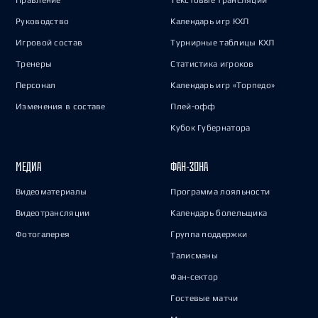
Правление
Текстовые трансляции
Руководство
Календарь игр КХЛ
Игровой состав
Турнирные таблицы КХЛ
Тренеры
Статистика игроков
Персонал
Календарь игр «Торпедо»
Изменения в составе
Плей-офф
Кубок Губернатора
МЕДИА
ФАН-ЗОНА
Видеоматериалы
Программа лояльности
Видеотрансляции
Календарь болельщика
Фотогалерея
Группа поддержки
Талисманы
Фан-сектор
Гостевые матчи