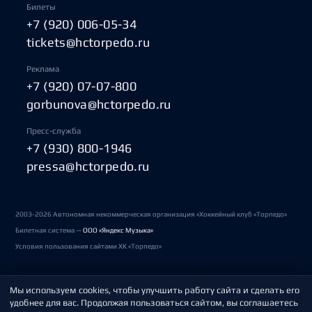
Билеты
+7 (920) 006-05-34
tickets@hctorpedo.ru
Реклама
+7 (920) 07-07-800
gorbunova@hctorpedo.ru
Пресс-служба
+7 (930) 800-1946
pressa@hctorpedo.ru
2003-2026 Автономная некоммерческая организация «Хоккейный клуб «Торпедо»
Билетная система —
ООО «Яндекс Музыка»
Условия пользования сайтами ХК «Торпедо»
Мы используем cookies, чтобы улучшить работу сайта и сделать его
Политика обработки персональных данных
удобнее для вас. Продолжая пользоваться сайтом, вы соглашаетесь