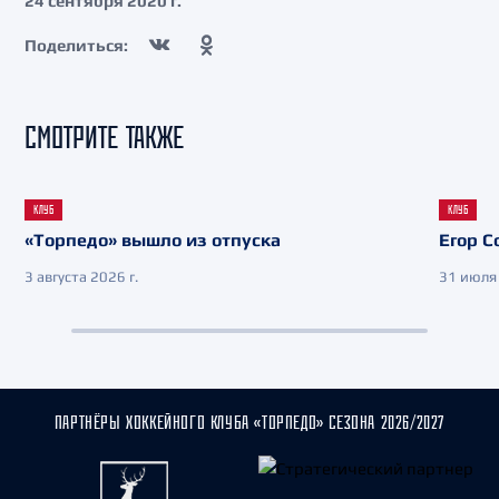
24 сентября 2020 г.
Поделиться:
СМОТРИТЕ ТАКЖЕ
КЛУБ
КЛУБ
«Торпедо» вышло из отпуска
Егор С
3 августа 2026 г.
31 июля 
ПАРТНЁРЫ ХОККЕЙНОГО КЛУБА «ТОРПЕДО» СЕЗОНА 2026/2027