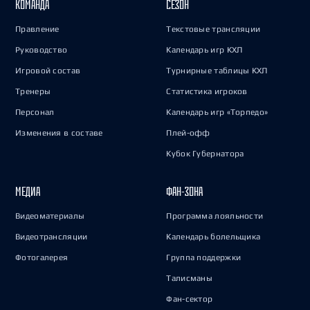
КОМАНДА
СЕЗОН
Правление
Текстовые трансляции
Руководство
Календарь игр КХЛ
Игровой состав
Турнирные таблицы КХЛ
Тренеры
Статистика игроков
Персонал
Календарь игр «Торпедо»
Изменения в составе
Плей-офф
Кубок Губернатора
МЕДИА
ФАН-ЗОНА
Видеоматериалы
Программа лояльности
Видеотрансляции
Календарь болельщика
Фотогалерея
Группа поддержки
Талисманы
Фан-сектор