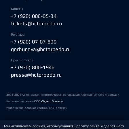
Билеты
+7 (920) 006-05-34
tickets@hctorpedo.ru
Реклама
+7 (920) 07-07-800
gorbunova@hctorpedo.ru
Пресс-служба
+7 (930) 800-1946
pressa@hctorpedo.ru
2003-2026 Автономная некоммерческая организация «Хоккейный клуб «Торпедо»
Билетная система —
ООО «Яндекс Музыка»
Условия пользования сайтами ХК «Торпедо»
Мы используем cookies, чтобы улучшить работу сайта и сделать его
Политика обработки персональных данных