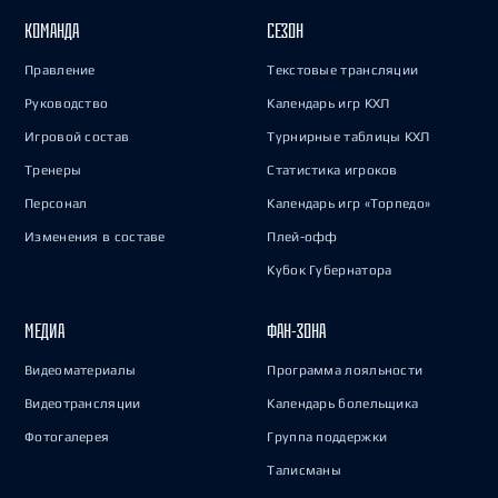
КОМАНДА
СЕЗОН
Правление
Текстовые трансляции
Руководство
Календарь игр КХЛ
Игровой состав
Турнирные таблицы КХЛ
Тренеры
Статистика игроков
Персонал
Календарь игр «Торпедо»
Изменения в составе
Плей-офф
Кубок Губернатора
МЕДИА
ФАН-ЗОНА
Видеоматериалы
Программа лояльности
Видеотрансляции
Календарь болельщика
Фотогалерея
Группа поддержки
Талисманы