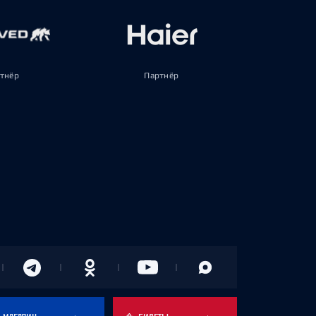
тнёр
Партнёр