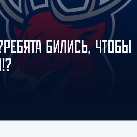
Амур
Барыс
Салават Юлаев
Сибирь
?РЕБЯТА БИЛИСЬ, ЧТОБЫ
!?