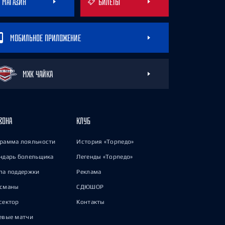
МАГАЗИН
БИЛЕТЫ
МОБИЛЬНОЕ ПРИЛОЖЕНИЕ
МХК ЧАЙКА
ЗОНА
КЛУБ
рамма лояльности
История «Торпедо»
ндарь болельщика
Легенды «Торпедо»
па поддержки
Реклама
исманы
СДЮШОР
сектор
Контакты
евые матчи