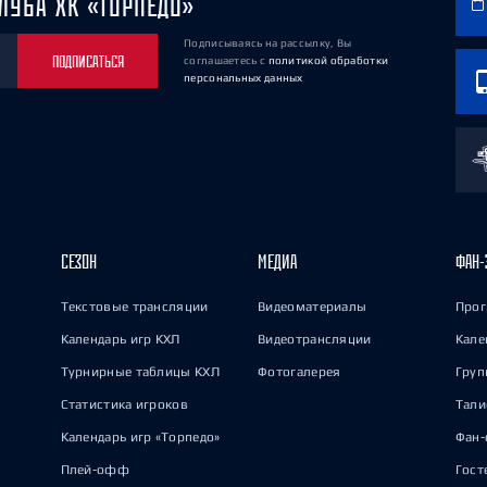
ЛУБА ХК «ТОРПЕДО»
Подписываясь на рассылку, Вы
ПОДПИСАТЬСЯ
соглашаетесь
с
политикой обработки
персональных данных
СЕЗОН
МЕДИА
ФАН-
Текстовые трансляции
Видеоматериалы
Прог
Календарь игр КХЛ
Видеотрансляции
Кале
Турнирные таблицы КХЛ
Фотогалерея
Груп
Статистика игроков
Тал
Календарь игр «Торпедо»
Фан-
Плей-офф
Гост