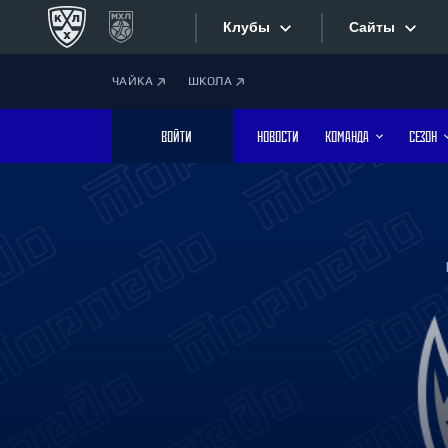
Клубы
Сайты
ЧАЙКА
ШКОЛА
Конференция «Запад»
Сайты
ВОЙТИ
НОВОСТИ
КОМАНДА
СЕЗОН
Дивизион Боброва
Лада
Видеотран
СКА
Хайлайты
Спартак
Торпедо
Текстовые
ХК Сочи
Интернет-
Дивизион Тарасова
Фотобанк
Динамо Мн
Динамо М
Приложе