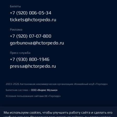
Билеты
+7 (920) 006-05-34
tickets@hctorpedo.ru
Реклама
+7 (920) 07-07-800
gorbunova@hctorpedo.ru
Пресс-служба
+7 (930) 800-1946
pressa@hctorpedo.ru
2003-2026 Автономная некоммерческая организация «Хоккейный клуб «Торпедо»
Билетная система —
ООО «Яндекс Музыка»
Условия пользования сайтами ХК «Торпедо»
Мы используем cookies, чтобы улучшить работу сайта и сделать его
Политика обработки персональных данных