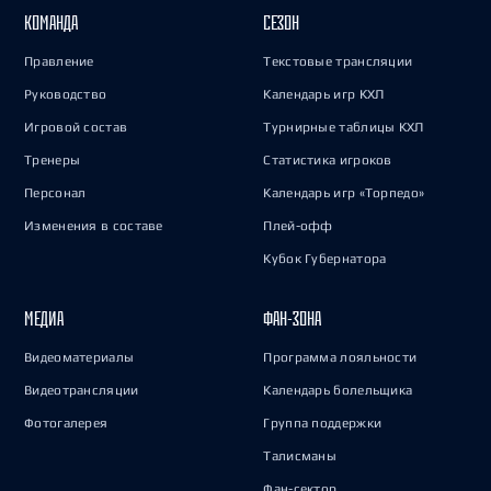
КОМАНДА
СЕЗОН
Правление
Текстовые трансляции
Руководство
Календарь игр КХЛ
Игровой состав
Турнирные таблицы КХЛ
Тренеры
Статистика игроков
Персонал
Календарь игр «Торпедо»
Изменения в составе
Плей-офф
Кубок Губернатора
МЕДИА
ФАН-ЗОНА
Видеоматериалы
Программа лояльности
Видеотрансляции
Календарь болельщика
Фотогалерея
Группа поддержки
Талисманы
Фан-сектор