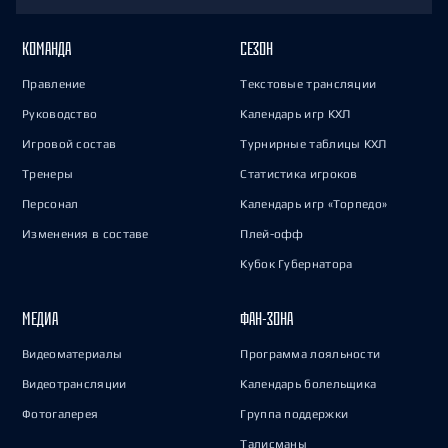
КОМАНДА
СЕЗОН
Правление
Текстовые трансляции
Руководство
Календарь игр КХЛ
Игровой состав
Турнирные таблицы КХЛ
Тренеры
Статистика игроков
Персонал
Календарь игр «Торпедо»
Изменения в составе
Плей-офф
Кубок Губернатора
МЕДИА
ФАН-ЗОНА
Видеоматериалы
Программа лояльности
Видеотрансляции
Календарь болельщика
Фотогалерея
Группа поддержки
Талисманы