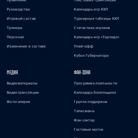
Правление
Текстовые трансляции
Руководство
Календарь игр КХЛ
Игровой состав
Турнирные таблицы КХЛ
Тренеры
Статистика игроков
Персонал
Календарь игр «Торпедо»
Изменения в составе
Плей-офф
Кубок Губернатора
МЕДИА
ФАН-ЗОНА
Видеоматериалы
Программа лояльности
Видеотрансляции
Календарь болельщика
Фотогалерея
Группа поддержки
Талисманы
Фан-сектор
Гостевые матчи