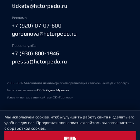
tickets@hctorpedo.ru
Реклама
+7 (920) 07-07-800
gorbunova@hctorpedo.ru
Пресс-служба
+7 (930) 800-1946
pressa@hctorpedo.ru
2003-2026 Автономная некоммерческая организация «Хоккейный клуб «Торпедо»
Билетная система —
ООО «Яндекс Музыка»
Условия пользования сайтами ХК «Торпедо»
Мы используем cookies, чтобы улучшить работу сайта и сделать его
Политика обработки персональных данных
удобнее для вас. Продолжая пользоваться сайтом, вы соглашаетесь
с обработкой cookies.
Пользовательское соглашение
ПРИНЯТЬ
Охрана труда