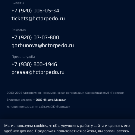
Билеты
+7 (920) 006-05-34
tickets@hctorpedo.ru
Реклама
+7 (920) 07-07-800
gorbunova@hctorpedo.ru
Пресс-служба
+7 (930) 800-1946
pressa@hctorpedo.ru
2003-2026 Автономная некоммерческая организация «Хоккейный клуб «Торпедо»
Билетная система —
ООО «Яндекс Музыка»
Условия пользования сайтами ХК «Торпедо»
Мы используем cookies, чтобы улучшить работу сайта и сделать его
Политика обработки персональных данных
удобнее для вас. Продолжая пользоваться сайтом, вы соглашаетесь