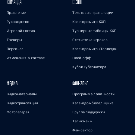
КОМАНДА
СЕЗОН
Правление
Текстовые трансляции
Руководство
Календарь игр КХЛ
Игровой состав
Турнирные таблицы КХЛ
Тренеры
Статистика игроков
Персонал
Календарь игр «Торпедо»
Изменения в составе
Плей-офф
Кубок Губернатора
МЕДИА
ФАН-ЗОНА
Видеоматериалы
Программа лояльности
Видеотрансляции
Календарь болельщика
Фотогалерея
Группа поддержки
Талисманы
Фан-сектор