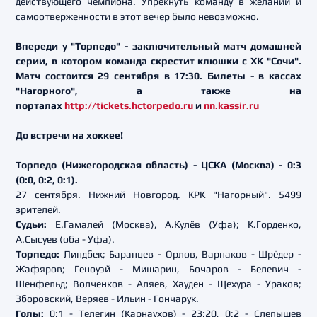
действующего чемпиона. Упрекнуть команду в желании и
самоотверженности в этот вечер было невозможно.
Впереди у "Торпедо" - заключительный матч домашней
серии, в котором команда скрестит клюшки с ХК "Сочи".
Матч состоится 29 сентября в 17:30. Билеты - в кассах
"Нагорного", а также на
порталах
http://tickets.hctorpedo.ru
и
nn.kassir.ru
До встречи на хоккее!
Торпедо (Нижегородская область) - ЦСКА (Москва) - 0:3
(0:0, 0:2, 0:1).
27 сентября. Нижний Новгород. КРК "Нагорный". 5499
зрителей.
Судьи:
Е.Гамалей (Москва), А.Кулёв (Уфа); К.Горденко,
А.Сысуев (оба - Уфа).
Торпедо:
Линдбек; Баранцев - Орлов, Варнаков - Шрёдер -
Жафяров; Геноуэй - Мишарин, Бочаров - Белевич -
Шенфельд; Волченков - Аляев, Хауден - Щехура - Ураков;
Зборовский, Веряев - Ильин - Гончарук.
Голы:
0:1 - Телегин (Карнаухов) - 23:20, 0:2 - Слепышев