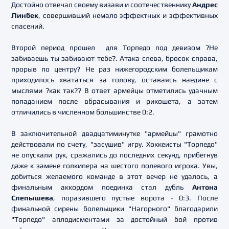
Достойно отвечал своему визави и соотечественнику
Андрес
Линбек
, совершивший немало эффектных и эффективных
спасений.
Второй период прошел для Торпедо под девизом ?Не
забиваешь ты забивают тебе?. Атака слева, бросок справа,
прорыв по центру? Не раз нижегородским болельщикам
приходилось хвататься за голову, оставаясь наедине с
мыслями ?как так?? В ответ армейцы отметились удачным
попаданием после вбрасывания и рикошета, а затем
отличились в численном большинстве 0:2.
В заключительной двадцатиминутке "армейцы" грамотно
действовали по счету, "засушив" игру. Хоккеисты "Торпедо"
не опускали рук, сражались до последних секунд, прибегнув
даже к замене голкипера на шестого полевого игрока. Увы,
добиться желаемого команде в этот вечер не удалось, а
финальным аккордом поединка стал дубль
Антона
Слепышева
, поразившего пустые ворота - 0:3. После
финальной сирены болельщики "Нагорного" благодарили
"Торпедо" аплодисментами за достойный бой против