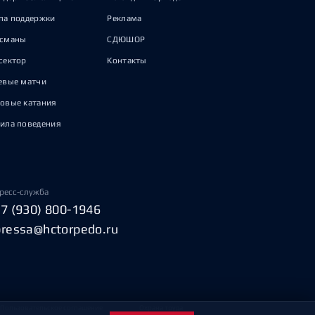
па поддержки
Реклама
исманы
СДЮШОР
сектор
Контакты
евые матчи
овые катания
ила поведения
ресс-служба
+7 (930) 800-1946
pressa@hctorpedo.ru
Пользовательское соглашение
Охрана труда