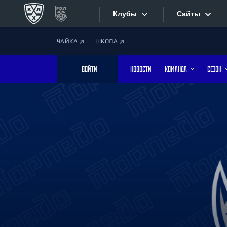
Клубы
Сайты
ЧАЙКА
ШКОЛА
Конференция «Запад»
Сайты
ВОЙТИ
НОВОСТИ
КОМАНДА
СЕЗОН
Дивизион Боброва
Лада
Видеотран
СКА
Хайлайты
Спартак
Торпедо
Текстовые
ХК Сочи
Интернет-
Дивизион Тарасова
Фотобанк
Динамо Мн
Динамо М
Приложе