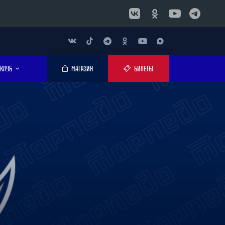
КЛУБ
МАГАЗИН
БИЛЕТЫ