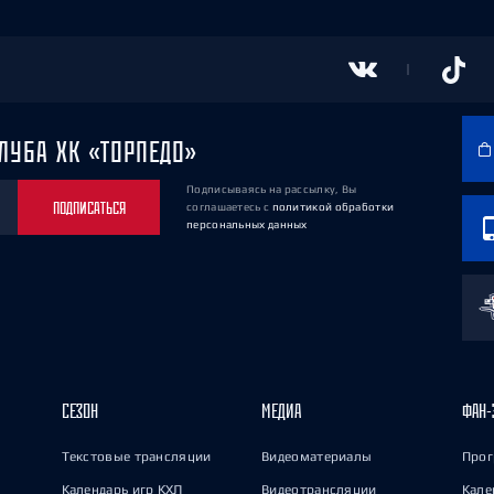
ЛУБА ХК «ТОРПЕДО»
Подписываясь на рассылку, Вы
ПОДПИСАТЬСЯ
соглашаетесь
с
политикой обработки
персональных данных
СЕЗОН
МЕДИА
ФАН-
Текстовые трансляции
Видеоматериалы
Прог
Календарь игр КХЛ
Видеотрансляции
Кале