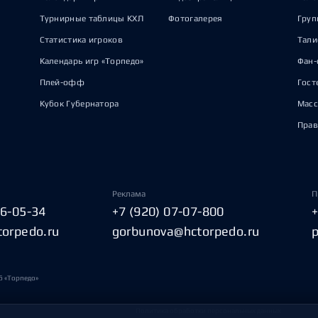
Турнирные таблицы КХЛ
Фотогалерея
Груп
Статистика игроков
Тал
Календарь игр «Торпедо»
Фан-
Плей-офф
Гост
Кубок Губернатора
Масс
Прав
Реклама
П
06-05-34
+7 (920) 07-07-800
torpedo.ru
gorbunova@hctorpedo.ru
б «Торпедо»
Политика обработки персональных данных