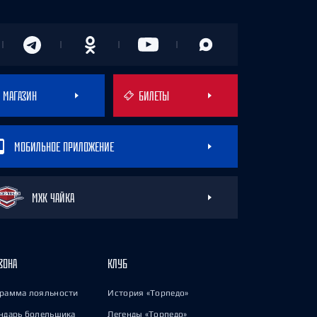
МАГАЗИН
БИЛЕТЫ
МОБИЛЬНОЕ ПРИЛОЖЕНИЕ
МХК ЧАЙКА
ЗОНА
КЛУБ
рамма лояльности
История «Торпедо»
ндарь болельщика
Легенды «Торпедо»