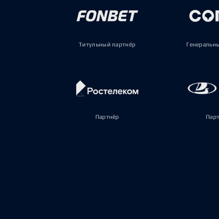
Титульный партнёр
Генеральн
Партнёр
Пар