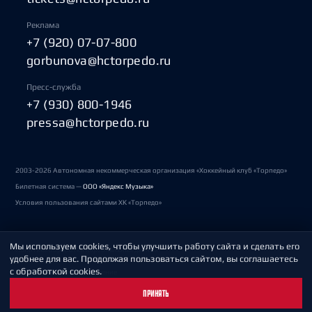
Реклама
+7 (920) 07-07-800
gorbunova@hctorpedo.ru
Пресс-служба
+7 (930) 800-1946
pressa@hctorpedo.ru
2003-2026 Автономная некоммерческая организация «Хоккейный клуб «Торпедо»
Билетная система —
ООО «Яндекс Музыка»
Условия пользования сайтами ХК «Торпедо»
Мы используем cookies, чтобы улучшить работу сайта и сделать его
Политика обработки персональных данных
удобнее для вас. Продолжая пользоваться сайтом, вы соглашаетесь
с обработкой cookies.
Пользовательское соглашение
ПРИНЯТЬ
Охрана труда