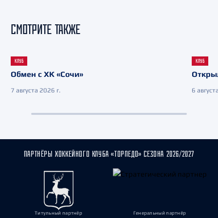
СМОТРИТЕ ТАКЖЕ
КЛУБ
КЛУБ
Обмен с ХК «Сочи»
Откры
7 августа 2026 г.
6 августа
ПАРТНЁРЫ ХОККЕЙНОГО КЛУБА «ТОРПЕДО» СЕЗОНА 2026/2027
Титульный партнёр
Генеральный партнёр