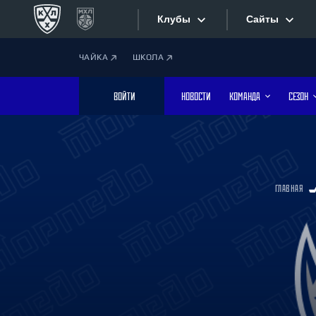
Клубы
Сайты
ЧАЙКА
ШКОЛА
Конференция «Запад»
Сайты
ВОЙТИ
НОВОСТИ
КОМАНДА
СЕЗОН
Дивизион Боброва
Лада
Видеотран
СКА
Хайлайты
Спартак
ГЛАВНАЯ
Торпедо
Текстовые
ХК Сочи
Интернет-
Дивизион Тарасова
Фотобанк
Динамо Мн
Динамо М
Приложе