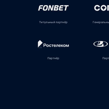
Титульный партнёр
Генеральн
Партнёр
Пар