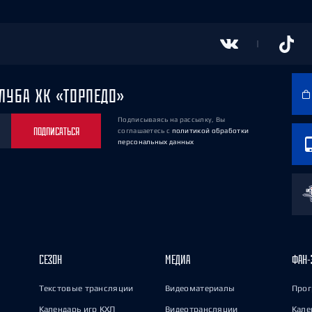
ЛУБА ХК «ТОРПЕДО»
Подписываясь на рассылку, Вы
ПОДПИСАТЬСЯ
соглашаетесь
с
политикой обработки
персональных данных
СЕЗОН
МЕДИА
ФАН-
Текстовые трансляции
Видеоматериалы
Прог
Календарь игр КХЛ
Видеотрансляции
Кале