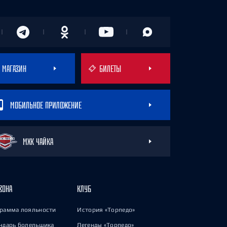
МАГАЗИН
БИЛЕТЫ
МОБИЛЬНОЕ ПРИЛОЖЕНИЕ
МХК ЧАЙКА
ЗОНА
КЛУБ
рамма лояльности
История «Торпедо»
ндарь болельщика
Легенды «Торпедо»