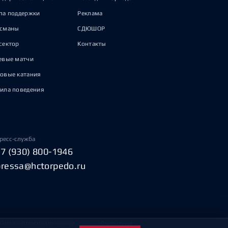
па поддержки
Реклама
исманы
СДЮШОР
сектор
Контакты
евые матчи
овые катания
ила поведения
ресс-служба
+7 (930) 800-1946
pressa@hctorpedo.ru
Пользовательское соглашение
Охрана труда