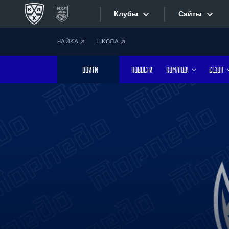
Клубы
Сайты
ЧАЙКА
ШКОЛА
Конференция «Запад»
Сайты
ВОЙТИ
НОВОСТИ
КОМАНДА
СЕЗОН
Дивизион Боброва
Лада
Видеотран
СКА
Хайлайты
Спартак
Торпедо
Текстовые
ХК Сочи
Интернет-
Дивизион Тарасова
Фотобанк
Динамо Мн
Динамо М
Приложе