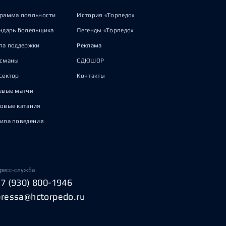
рамма лояльности
История «Торпедо»
ндарь болельщика
Легенды «Торпедо»
па поддержки
Реклама
исманы
СДЮШОР
сектор
Контакты
евые матчи
овые катания
ила поведения
ресс-служба
+7 (930) 800-1946
pressa@hctorpedo.ru