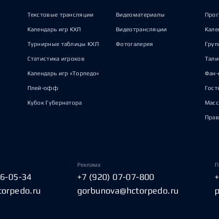
Текстовые трансляции
Видеоматериалы
Прог
Календарь игр КХЛ
Видеотрансляции
Кале
Турнирные таблицы КХЛ
Фотогалерея
Груп
Статистика игроков
Тал
Календарь игр «Торпедо»
Фан-
Плей-офф
Гост
Кубок Губернатора
Масс
Прав
Реклама
П
06-05-34
+7 (920) 07-07-800
torpedo.ru
gorbunova@hctorpedo.ru