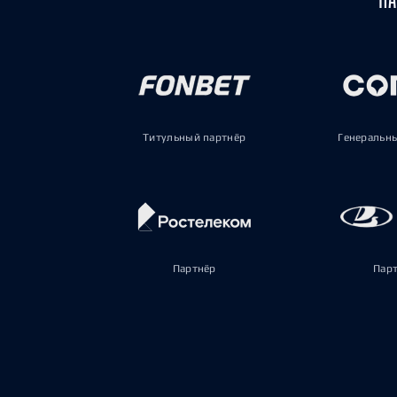
Титульный партнёр
Генеральн
Партнёр
Пар