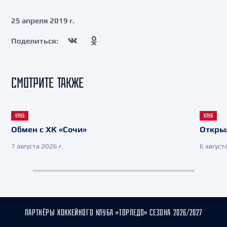
25 апреля 2019 г.
Поделиться:
СМОТРИТЕ ТАКЖЕ
КЛУБ
КЛУБ
Обмен с ХК «Сочи»
Откры
7 августа 2026 г.
6 августа
ПАРТНЁРЫ ХОККЕЙНОГО КЛУБА «ТОРПЕДО» СЕЗОНА 2026/2027