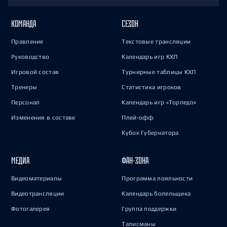
КОМАНДА
СЕЗОН
Правление
Текстовые трансляции
Руководство
Календарь игр КХЛ
Игровой состав
Турнирные таблицы КХЛ
Тренеры
Статистика игроков
Персонал
Календарь игр «Торпедо»
Изменения в составе
Плей-офф
Кубок Губернатора
МЕДИА
ФАН-ЗОНА
Видеоматериалы
Программа лояльности
Видеотрансляции
Календарь болельщика
Фотогалерея
Группа поддержки
Талисманы