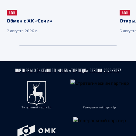
КЛУБ
КЛУБ
Обмен с ХК «Сочи»
Откры
7 августа 2026 г.
6 августа
ПАРТНЁРЫ ХОККЕЙНОГО КЛУБА «ТОРПЕДО» СЕЗОНА 2026/2027
Титульный партнёр
Генеральный партнёр