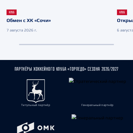
КЛУБ
КЛУБ
Обмен с ХК «Сочи»
Откры
7 августа 2026 г.
6 августа
ПАРТНЁРЫ ХОККЕЙНОГО КЛУБА «ТОРПЕДО» СЕЗОНА 2026/2027
Титульный партнёр
Генеральный партнёр