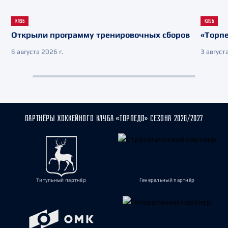
КЛУБ
КЛУБ
Открыли программу тренировочных сборов
«Торпе
6 августа 2026 г.
3 августа
ПАРТНЁРЫ ХОККЕЙНОГО КЛУБА «ТОРПЕДО» СЕЗОНА 2026/2027
Титульный партнёр
Генеральный партнёр