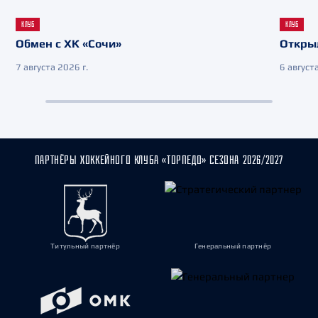
КЛУБ
КЛУБ
Обмен с ХК «Сочи»
Откры
7 августа 2026 г.
6 августа
ПАРТНЁРЫ ХОККЕЙНОГО КЛУБА «ТОРПЕДО» СЕЗОНА 2026/2027
Титульный партнёр
Генеральный партнёр