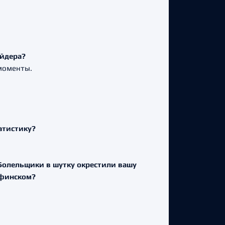
айдера?
 моменты.
татистику?
 Болельщики в шутку окрестили вашу
 финском?