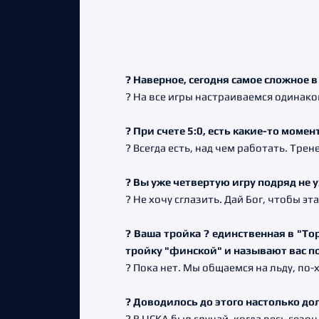
? Наверное, сегодня самое сложное 
? На все игры настраиваемся одинако
? При счете 5:0, есть какие-то мом
? Всегда есть, над чем работать. Тре
? Вы уже четвертую игру подряд не 
? Не хочу сглазить. Дай Бог, чтобы э
? Ваша тройка ? единственная в "То
тройку "финской" и называют вас п
? Пока нет. Мы общаемся на льду, по-
? Доводилось до этого настолько до
? В ЦСКА был случай, когда весь сезо