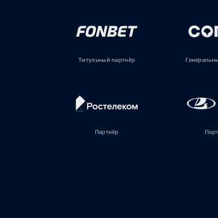
Титульный партнёр
Генеральн
Партнёр
Пар