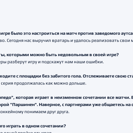
в игре было это настроиться на матч против заведомого аутс
во. Сегодня нас выручил вратарь и удалось реализовать свои
енты, которыми можно быть недовольным в своей игре?
неры разберут игру и подскажут нам наши ошибки.
уходите с площадки без забитого гола. Отслеживаете свою с
та серия продолжалась как можно дольше.
рпедо", которая играет в неизменном сочетании все матчи.
орой "Паршинен". Наверное, с партнерами уже общаетесь на
хоккейному понимаем друг друга.
лго играть в одном сочетании?
н в одной тройке отыграл.