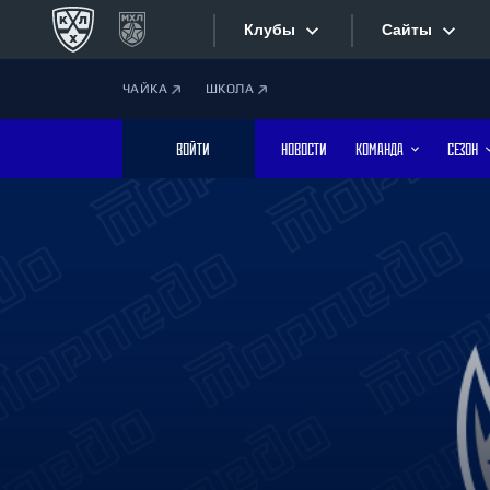
Клубы
Сайты
ЧАЙКА
ШКОЛА
Конференция «Запад»
Сайты
ВОЙТИ
НОВОСТИ
КОМАНДА
СЕЗОН
Дивизион Боброва
Лада
Видеотран
СКА
Хайлайты
Спартак
Торпедо
Текстовые
ХК Сочи
Интернет-
Дивизион Тарасова
Фотобанк
Динамо Мн
Динамо М
Приложе