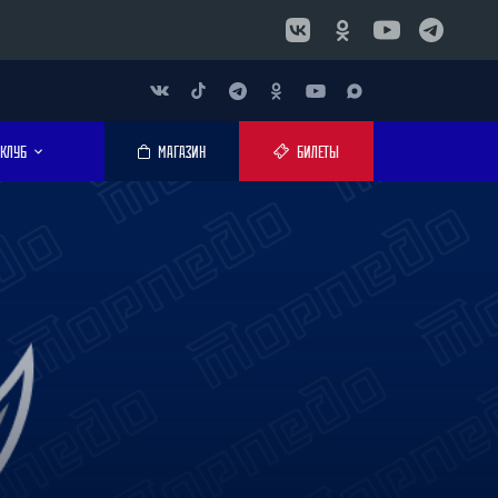
КЛУБ
МАГАЗИН
БИЛЕТЫ