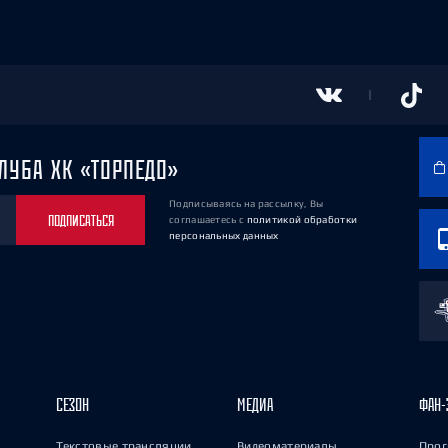
ЛУБА ХК «ТОРПЕДО»
Подписываясь на рассылку, Вы
ПОДПИСАТЬСЯ
соглашаетесь
с
политикой обработки
персональных данных
СЕЗОН
МЕДИА
ФАН-
Текстовые трансляции
Видеоматериалы
Прог