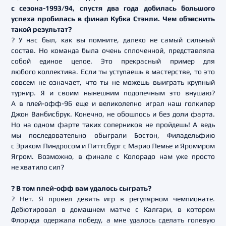
с сезона-1993/94, спустя два года добилась большого
успеха пробилась в финал Кубка Стэнли. Чем объяснить
такой результат?
? У нас был, как вы помните, далеко не самый сильный
состав. Но команда была очень сплоченной, представляла
собой единое целое. Это прекрасный пример для
любого коллектива. Если ты уступаешь в мастерстве, то это
совсем не означает, что ты не можешь выиграть крупный
турнир. Я и своим нынешним подопечным это внушаю?
А в плей-офф-96 еще и великолепно играл наш голкипер
Джон Ванбисбрук. Конечно, не обошлось и без доли фарта.
Но на одном фарте таких соперников не пройдешь! А ведь
мы последовательно обыграли Бостон, Филадельфию
с Эриком Линдросом и Питтсбург с Марио Лемье и Яромиром
Ягром. Возможно, в финале с Колорадо нам уже просто
не хватило сил?
? В том плей-офф вам удалось сыграть?
? Нет. Я провел девять игр в регулярном чемпионате.
Дебютировал в домашнем матче с Калгари, в котором
Флорида одержала победу, а мне удалось сделать голевую