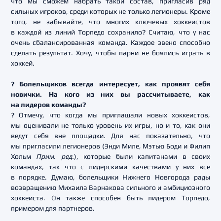
что мы сможем набрать такой состав, пригласив ряд
сильных игроков, среди которых не только легионеры. Кроме
того, не забывайте, что многих ключевых хоккеистов
в каждой из линий Торпедо сохранило? Считаю, что у нас
очень сбалансированная команда. Каждое звено способно
сделать результат. Хочу, чтобы парни не боялись играть в
хоккей.
? Болельщиков всегда интересует, как проявят себя
новички. На кого из них вы рассчитываете, как
на лидеров команды?
? Отмечу, что когда мы приглашали новых хоккеистов,
мы оценивали не только уровень их игры, но и то, как они
ведут себя вне площадки. Для нас показательно, что
мы пригласили легионеров (Энди Миле, Мэтью Боди и Филип
Хольм
Прим. ред.
), которые были капитанами в своих
командах, так что с лидерскими качествами у них все
в порядке. Думаю, болельщики Нижнего Новгорода рады
возвращению Михаила Варнакова сильного и амбициозного
хоккеиста. Он также способен быть лидером Торпедо,
примером для партнеров.