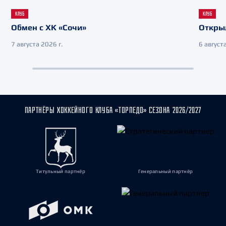
КЛУБ
КЛУБ
Обмен с ХК «Сочи»
Откры
7 августа 2026 г.
6 августа
ПАРТНЁРЫ ХОККЕЙНОГО КЛУБА «ТОРПЕДО» СЕЗОНА 2026/2027
Титульный партнёр
Генеральный партнёр