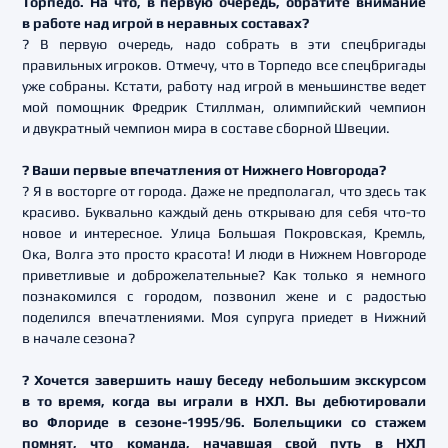
Торпедо. На что, в первую очередь, обратите внимание
в работе над игрой в неравных составах?
? В первую очередь, надо собрать в эти спецбригады
правильных игроков. Отмечу, что в Торпедо все спецбригады
уже собраны. Кстати, работу над игрой в меньшинстве ведет
мой помощник Фредрик Стиллман, олимпийский чемпион
и двукратный чемпион мира в составе сборной Швеции.
? Ваши первые впечатления от Нижнего Новгорода?
? Я в восторге от города. Даже не предполагал, что здесь так
красиво. Буквально каждый день открываю для себя что-то
новое и интересное. Улица Большая Покровская, Кремль,
Ока, Волга это просто красота! И люди в Нижнем Новгороде
приветливые и доброжелательные? Как только я немного
познакомился с городом, позвонил жене и с радостью
поделился впечатлениями. Моя супруга приедет в Нижний
в начале сезона?
? Хочется завершить нашу беседу небольшим экскурсом
в то время, когда вы играли в НХЛ. Вы дебютировали
во Флориде в сезоне-1995/96. Болельщики со стажем
помнят, что команда, начавшая свой путь в НХЛ