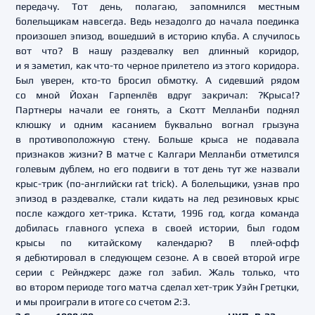
передачу. Тот день, полагаю, запомнился местным
болельщикам навсегда. Ведь незадолго до начала поединка
произошел эпизод, вошедший в историю клуба. А случилось
вот что? В нашу раздевалку вел длинный коридор,
и я заметил, как что-то черное прилетело из этого коридора.
Был уверен, кто-то бросил обмотку. А сидевший рядом
со мной Йохан Гарпенлёв вдруг закричал: ?Крыса!?
Партнеры начали ее гонять, а Скотт Мелланби поднял
клюшку и одним касанием буквально вогнал грызуна
в противоположную стену. Больше крыса не подавала
признаков жизни? В матче с Калгари Мелланби отметился
голевым дублем, но его подвиги в тот день тут же назвали
крыс-трик (по-английски rat trick). А болельщики, узнав про
эпизод в раздевалке, стали кидать на лед резиновых крыс
после каждого хет-трика. Кстати, 1996 год, когда команда
добилась главного успеха в своей истории, был годом
крысы по китайскому календарю? В плей-офф
я дебютировал в следующем сезоне. А в своей второй игре
серии с Рейнджерс даже гол забил. Жаль только, что
во втором периоде того матча сделал хет-трик Уэйн Гретцки,
и мы проиграли в итоге со счетом 2:3.