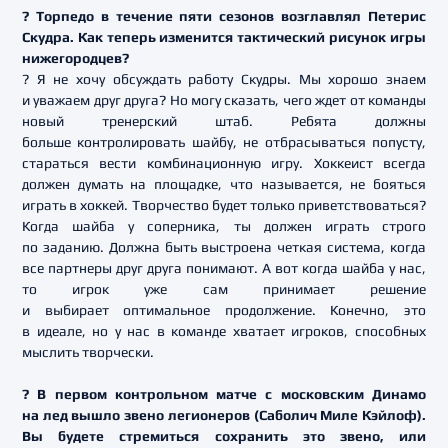
? Торпедо в течение пяти сезонов возглавлял Петерис
Скудра. Как теперь изменится тактический рисунок игры
нижегородцев?
? Я не хочу обсуждать работу Скудры. Мы хорошо знаем
и уважаем друг друга? Но могу сказать, чего ждет от команды
новый тренерский штаб. Ребята должны
больше контролировать шайбу, не отбрасываться попусту,
стараться вести комбинационную игру. Хоккеист всегда
должен думать на площадке, что называется, не бояться
играть в хоккей. Творчество будет только приветствоваться?
Когда шайба у соперника, ты должен играть строго
по заданию. Должна быть выстроена четкая система, когда
все партнеры друг друга понимают. А вот когда шайба у нас,
то игрок уже сам принимает решение
и выбирает оптимальное продолжение. Конечно, это
в идеале, но у нас в команде хватает игроков, способных
мыслить творчески.
? В первом контрольном матче с московским Динамо
на лед вышло звено легионеров (Саболич Миле Кэйлоф).
Вы будете стремиться сохранить это звено, или