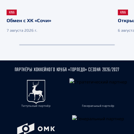
КЛУБ
КЛУБ
Обмен с ХК «Сочи»
Откры
7 августа 2026 г.
6 августа
ПАРТНЁРЫ ХОККЕЙНОГО КЛУБА «ТОРПЕДО» СЕЗОНА 2026/2027
Титульный партнёр
Генеральный партнёр