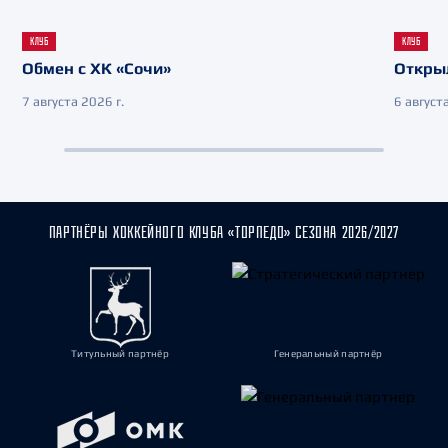
КЛУБ
КЛУБ
Обмен с ХК «Сочи»
Откры
7 августа 2026 г.
6 августа
ПАРТНЁРЫ ХОККЕЙНОГО КЛУБА «ТОРПЕДО» СЕЗОНА 2026/2027
Титульный партнёр
Генеральный партнёр