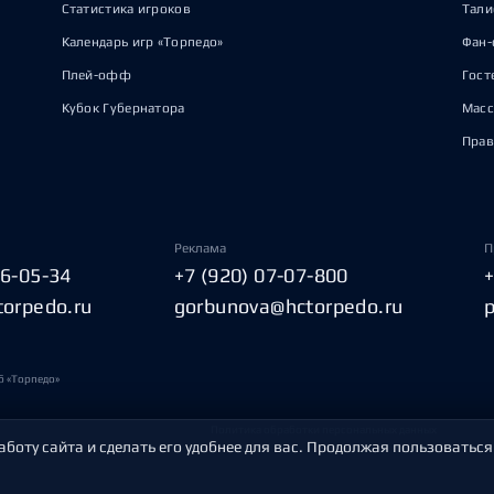
Статистика игроков
Тал
Календарь игр «Торпедо»
Фан-
Плей-офф
Гост
Кубок Губернатора
Масс
Прав
Реклама
П
06-05-34
+7 (920) 07-07-800
torpedo.ru
gorbunova@hctorpedo.ru
б «Торпедо»
Политика обработки персональных данных
аботу сайта и сделать его удобнее для вас. Продолжая пользоваться