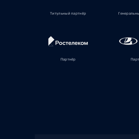
Титульный партнёр
Генеральн
Партнёр
Пар