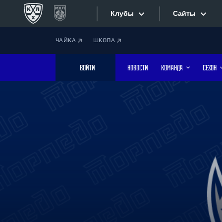
Клубы
Сайты
ЧАЙКА
ШКОЛА
Конференция «Запад»
Сайты
ВОЙТИ
НОВОСТИ
КОМАНДА
СЕЗОН
Дивизион Боброва
Лада
Видеотран
СКА
Хайлайты
Спартак
Торпедо
Текстовые
ХК Сочи
Интернет-
Дивизион Тарасова
Фотобанк
Динамо Мн
Динамо М
Приложе