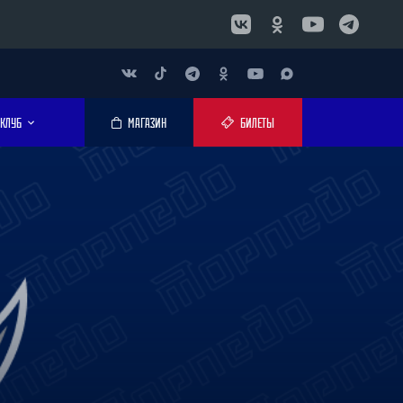
КЛУБ
МАГАЗИН
БИЛЕТЫ