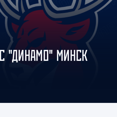
Амур
Барыс
Салават Юлаев
Сибирь
 С "ДИНАМО" МИНСК