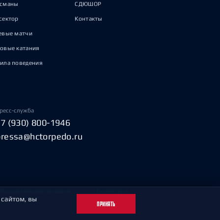
исманы
СДЮШОР
сектор
Контакты
евые матчи
овые катания
ила поведения
ресс-служба
+7 (930) 800-1946
pressa@hctorpedo.ru
Пользовательское соглашение
Охрана труда
 сайтом, вы
ПРИНЯТЬ