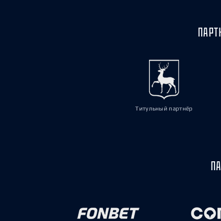
ПАРТ
Титульный партнёр
ПА