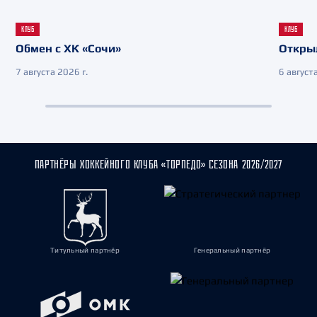
КЛУБ
КЛУБ
Обмен с ХК «Сочи»
Откры
7 августа 2026 г.
6 августа
ПАРТНЁРЫ ХОККЕЙНОГО КЛУБА «ТОРПЕДО» СЕЗОНА 2026/2027
Титульный партнёр
Генеральный партнёр