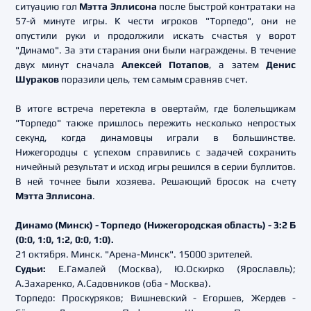
ситуацию гол
Мэтта Эллисона
после быстрой контратаки на
57-й минуте игры. К чести игроков "Торпедо", они не
опустили руки и продолжили искать счастья у ворот
"Динамо". За эти старания они были награждены. В течение
двух минут сначала
Алексей Потапов
, а затем
Денис
Шураков
поразили цель, тем самым сравняв счет.
В итоге встреча перетекла в овертайм, где болельщикам
"Торпедо" также пришлось пережить несколько непростых
секунд, когда динамовцы играли в большинстве.
Нижегородцы с успехом справились с задачей сохранить
ничейный результат и исход игры решился в серии буллитов.
В ней точнее были хозяева. Решающий бросок на счету
Мэтта Эллисона
.
Динамо (Минск) - Торпедо (Нижегородская область) - 3:2 Б
(0:0, 1:0, 1:2, 0:0, 1:0).
21 октября. Минск. "Арена-Минск". 15000 зрителей.
Судьи:
Е.Гамалей (Москва), Ю.Оскирко (Ярославль);
А.Захаренко, А.Садовников (оба - Москва).
Торпедо: Проскуряков; Вишневский - Егоршев, Жердев -