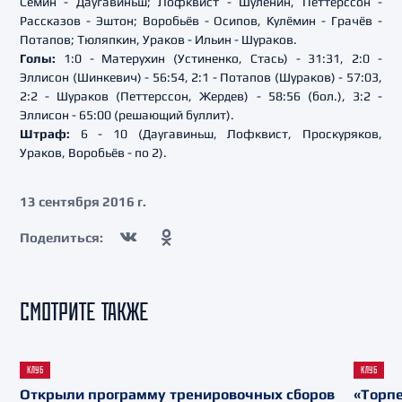
Сёмин - Даугавиньш; Лофквист - Шуленин, Петтерссон -
Рассказов - Эштон; Воробьёв - Осипов, Кулёмин - Грачёв -
Потапов; Тюляпкин, Ураков - Ильин - Шураков.
Голы:
1:0 - Матерухин (Устиненко, Стась) - 31:31, 2:0 -
Эллисон (Шинкевич) - 56:54, 2:1 - Потапов (Шураков) - 57:03,
2:2 - Шураков (Петтерссон, Жердев) - 58:56 (бол.), 3:2 -
Эллисон - 65:00 (решающий буллит).
Штраф:
6 - 10 (Даугавиньш, Лофквист, Проскуряков,
Ураков, Воробьёв - по 2).
13 сентября 2016 г.
Поделиться:
СМОТРИТЕ ТАКЖЕ
КЛУБ
КЛУБ
Открыли программу тренировочных сборов
«Торпе