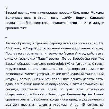
t
Второй период уже нижегородцы провели блестяще.
Максим
Белопашенцев
отыграл одну шайбу,
Борис Садаков
реализовал большинство, а
Никита Рогов
на 27-й минуте
сравнял счет.
t
Таким образом, в третьем периоде все началось заново. На
43-й минуте
Егор Коршков
снова вывел ярославцев вперед.
После этого гости начали грамотно "сушить" игру, действуя в
лучших традициях "Лады" времен Петра Воробьёва или "Ак
Барса" образца текущего плей-офф Кубка Гагарина. Отведя
игру от своих ворот, хоккеисты "Локо" до поры до времени не
позволяли "Чайке" устроить такой необходимый финальный
штурм. Драгоценные минуты таяли: пятнадцать, десять, пять,
одна, а у "Чайки" ничего не получалось. А затем случились 42
секунды, заставившие сойти с ума всю хоккейную
общественность Нижнего Новгорода. Сначала
Артём Аляев
сравнял счет в тот момент, когда нижегородцы уже заменили
вратаря шестым полевым игроком. А за 15 секунд до