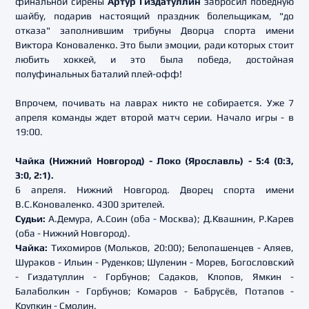
финальной сирены
Артур Гиздатуллин
забросил победную
шайбу, подарив настоящий праздник болельщикам, "до
отказа" заполнившим трибуны Дворца спорта имени
Виктора Коноваленко. Это были эмоции, ради которых стоит
любить хоккей, и это была победа, достойная
полуфинальных баталий плей-офф!
Впрочем, почивать на лаврах никто не собирается. Уже 7
апреля команды ждет второй матч серии. Начало игры - в
19:00.
Чайка (Нижний Новгород) - Локо (Ярославль) - 5:4 (0:3,
3:0, 2:1).
6 апреля. Нижний Новгород. Дворец спорта имени
В.С.Коноваленко. 4300 зрителей.
Судьи:
А.Демура, А.Соин (оба - Москва); Д.Квашнин, Р.Карев
(оба - Нижний Новгород).
Чайка:
Тихомиров (Мольков, 20:00); Белопашенцев - Аляев,
Шураков - Ильин - Руденков; Шуленин - Морев, Богословский
- Гиздатуллин - Горбунов; Садаков, Клопов, Ямкин -
Балаболкин - Горбунов; Комаров - Бабрусёв, Потапов -
Крупкин - Смолин.