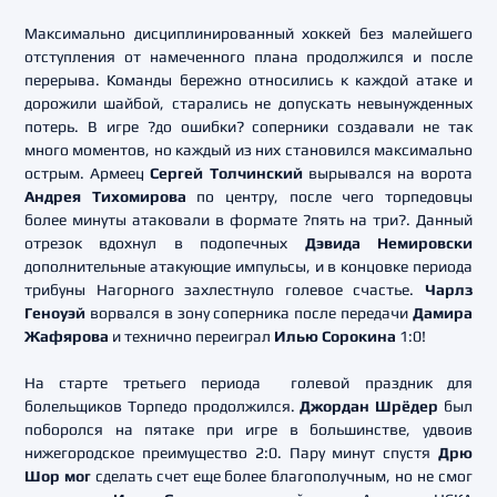
Максимально дисциплинированный хоккей без малейшего
отступления от намеченного плана продолжился и после
перерыва. Команды бережно относились к каждой атаке и
дорожили шайбой, старались не допускать невынужденных
потерь. В игре ?до ошибки? соперники создавали не так
много моментов, но каждый из них становился максимально
острым. Армеец
Сергей Толчинский
вырывался на ворота
Андрея Тихомирова
по центру, после чего торпедовцы
более минуты атаковали в формате ?пять на три?. Данный
отрезок вдохнул в подопечных
Дэвида Немировски
дополнительные атакующие импульсы, и в концовке периода
трибуны Нагорного захлестнуло голевое счастье.
Чарлз
Геноуэй
ворвался в зону соперника после передачи
Дамира
Жафярова
и технично переиграл
Илью Сорокина
1:0!
На старте третьего периода голевой праздник для
болельщиков Торпедо продолжился.
Джордан Шрёдер
был
поборолся на пятаке при игре в большинстве, удвоив
нижегородское преимущество 2:0. Пару минут спустя
Дрю
Шор мог
сделать счет еще более благополучным, но не смог