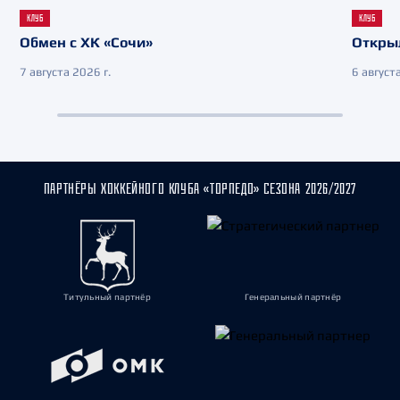
КЛУБ
КЛУБ
Обмен с ХК «Сочи»
Откры
7 августа 2026 г.
6 августа
ПАРТНЁРЫ ХОККЕЙНОГО КЛУБА «ТОРПЕДО» СЕЗОНА 2026/2027
Титульный партнёр
Генеральный партнёр