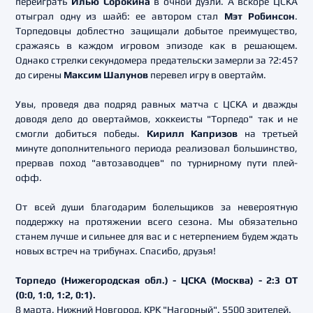
переиграть
Илью Сорокина
в очной дуэли. А вскоре ЦСКА
отыграл одну из шайб: ее автором стал
Мэт Робинсон
.
Торпедовцы доблестно защищали добытое преимущество,
сражаясь в каждом игровом эпизоде как в решающем.
Однако стрелки секундомера предательски замерли за ?2:45?
до сирены
Максим Шалунов
перевел игру в овертайм.
Увы, проведя два подряд равных матча с ЦСКА и дважды
доводя дело до овертаймов, хоккеисты "Торпедо" так и не
смогли добиться победы.
Кирилл Капризов
на третьей
минуте дополнительного периода реализовал большинство,
прервав поход "автозаводцев" по турнирному пути плей-
офф.
От всей души благодарим болельщиков за невероятную
поддержку на протяжении всего сезона. Мы обязательно
станем лучше и сильнее для вас и с нетерпением будем ждать
новых встреч на трибунах. Спасибо, друзья!
Торпедо (Нижегородская обл.) - ЦСКА (Москва) - 2:3 ОТ
(0:0, 1:0, 1:2, 0:1).
8 марта. Нижний Новгород. КРК "Нагорный". 5500 зрителей.