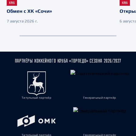
КЛУБ
КЛУБ
Обмен с ХК «Сочи»
Откры
7 августа 2026 г.
6 августа
ПАРТНЁРЫ ХОККЕЙНОГО КЛУБА «ТОРПЕДО» СЕЗОНА 2026/2027
Титульный партнёр
Генеральный партнёр
Титульный партнёр
Генеральный партнёр