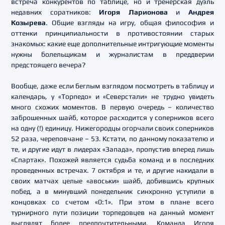
встреча конкурентов по таблице, но и тренерская дуэль
недавних соратников:
Игоря Ларионова
и
Андрея
Козырева
. Общие взгляды на игру, общая философия и
оттенки принципиальности в противостоянии старых
знакомых: какие еще дополнительные интригующие моменты
нужны болельщикам и журналистам в преддверии
предстоящего вечера?
Вообще, даже если беглым взглядом посмотреть в таблицу и
календарь, у «Торпедо» и «Северстали» не трудно увидеть
много схожих моментов. В первую очередь – количество
заброшенных шайб, которое расходится у соперников всего
на одну (!) единицу. Нижегородцы огорчали своих соперников
52 раза, череповчане – 53. Кстати, по данному показателю и
те, и другие идут в лидерах «Запада», пропустив вперед лишь
«Спартак». Похожей является судьба команд и в последних
проведенных встречах. 7 октября и те, и другие накидали в
своих матчах целые «авоськи» шайб, добившись крупных
побед, а в минувший понедельник синхронно уступили в
концовках со счетом «0:1». При этом в плане всего
турнирного пути позиции торпедовцев на данный момент
выглядят более предпочтительными. Команда Игоря