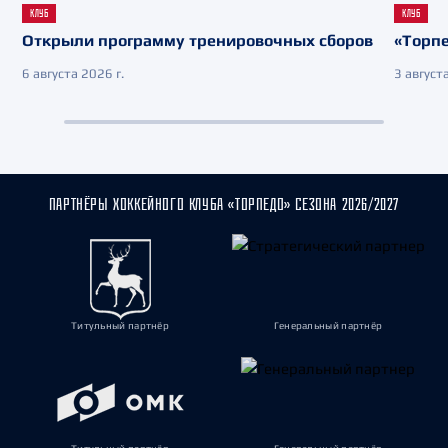
КЛУБ
КЛУБ
Открыли программу тренировочных сборов
«Торпе
6 августа 2026 г.
3 августа
ПАРТНЁРЫ ХОККЕЙНОГО КЛУБА «ТОРПЕДО» СЕЗОНА 2026/2027
Титульный партнёр
Генеральный партнёр