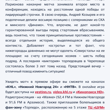
Ларионова накануне матча занимала второе место в
конференции, находясь на расстоянии одной победы от
лидирующей строчки. В свою очередь, Андрей Козырев и его
подопечные делили восьмую позицию с соперниками из СКА
и минского «Динамо». Что, впрочем, не дает какой-то
гарантированной выгоды перед стартовым вбрасыванием,
ведь понятно, что такие принципиальные противостояния –
всегда отдельная история, выделяющаяся из общего
контекста. Добавляет «остроты» и тот факт, что
нижегородцы давненько не могут одолеть «Северсталь» на ее
площадке: на счету сегодняшних хозяев – шесть побед
подряд. А последняя «виктория» торпедовцев в Череповце
состоялась более 3 лет тому назад. Предстоящий вечер –
отличный повод изменить ситуацию!
Увидеть матч в прямом эфире вы сможете на каналах
«KHL»
,
«Нижний Новгород 24»
и
«ННТВ»
. В онлайне игра
будет доступна на
vestinn.ru
,
video.khl.ru
и
«
Кинопоиск HD
»
.
Радиотрансляция - на «Маяке» (92,4 FM в Нижнем Новгороде
и 91,6 FM в Арзамасе). Также приглашаем болельщиков в
фан-зону
«Торпедо», расположенную на 5 этаже
ТЦ «ЦУМ»