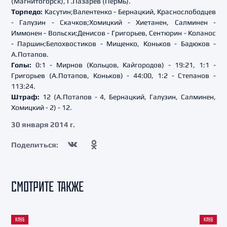
(Магнитогорск), Г.Лазарев (Пермь).
Торпедо:
Касутин;Валентенко - Бернацкий, Краснослободцев
- Галузин - Скачков;Хомицкий - Хиетанен, Салминен -
Иммонен - Вольски;Денисов - Григорьев, Сентюрин - Коланос
- Паршин;Белохвостиков - Мищенко, Коньков - Бадюков -
А.Потапов.
Голы:
0:1 - Мирнов (Кольцов, Кайгородов) - 19:21, 1:1 -
Григорьев (А.Потапов, Коньков) - 44:00, 1:2 - Степанов -
113:24.
Штраф:
12 (А.Потапов - 4, Бернацкий, Галузин, Салминен,
Хомицкий - 2) - 12.
30 января 2014 г.
Поделиться:
СМОТРИТЕ ТАКЖЕ
КЛУБ
КЛУБ