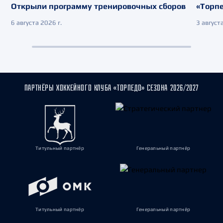
Открыли программу тренировочных сборов
«Торпе
6 августа 2026 г.
3 августа
ПАРТНЁРЫ ХОККЕЙНОГО КЛУБА «ТОРПЕДО» СЕЗОНА 2026/2027
Титульный партнёр
Генеральный партнёр
Титульный партнёр
Генеральный партнёр