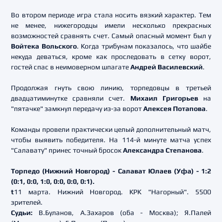
Во втором периоде игра стала носить вязкий характер. Тем
не менее, нижегородцы имели несколько прекрасных
возможностей сравнять счет. Самый опасный момент был у
Войтека Вольского
. Когда трибунам показалось, что шайбе
некуда деваться, кроме как проследовать в сетку ворот,
гостей спас в неимоверном шпагате
Андрей Василевский
.
Продолжая гнуть свою линию, торпедовцы в третьей
двадцатиминутке сравняли счет.
Михаил Григорьев
на
"пятачке" замкнул передачу из-за ворот
Алексея Потапова
.
Команды провели практически целый дополнительный матч,
чтобы выявить победителя. На 114-й минуте матча успех
"Салавату" принес точный бросок
Александра Степанова
.
Торпедо (Нижний Новгород) - Салават Юлаев (Уфа) - 1:2
(0:1, 0:0, 1:0, 0:0, 0:0, 0:1).
t
11 марта. Нижний Новгород. КРК "Нагорный". 5500
зрителей.
Судьи:
В.Буланов, А.Захаров (оба - Москва); Я.Палей