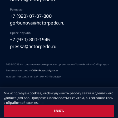
Реклама
+7 (920) 07-07-800
gorbunova@hctorpedo.ru
Пресс-служба
+7 (930) 800-1946
pressa@hctorpedo.ru
2003-2026 Автономная некоммерческая организация «Хоккейный клуб «Торпедо»
Билетная система —
ООО «Яндекс Музыка»
Условия пользования сайтами ХК «Торпедо»
Мы используем cookies, чтобы улучшить работу сайта и сделать его
Политика обработки персональных данных
удобнее для вас. Продолжая пользоваться сайтом, вы соглашаетесь
с обработкой cookies.
Пользовательское соглашение
ПРИНЯТЬ
Охрана труда