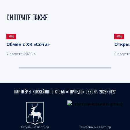
СМОТРИТЕ ТАКЖЕ
КЛУБ
КЛУБ
Обмен с ХК «Сочи»
Откры
7 августа 2026 г.
6 августа
ПАРТНЁРЫ ХОККЕЙНОГО КЛУБА «ТОРПЕДО» СЕЗОНА 2026/2027
Титульный партнёр
Генеральный партнёр