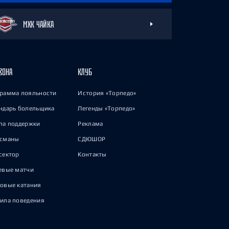
МХК ЧАЙКА
ЗОНА
КЛУБ
рамма лояльности
История «Торпедо»
ндарь болельщика
Легенды «Торпедо»
па поддержки
Реклама
исманы
СДЮШОР
сектор
Контакты
евые матчи
овые катания
ила поведения