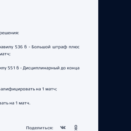
 решения:
равилу 536 б - Большой штраф плюс
матч;
илу 551 б - Дисциплинарный до конца
валифицировать на 1 матч;
ать на 1 матч.
Поделиться: