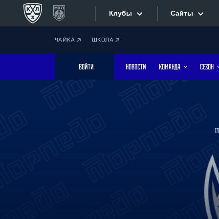
Клубы
Сайты
ЧАЙКА
ШКОЛА
Конференция «Запад»
Сайты
ВОЙТИ
НОВОСТИ
КОМАНДА
СЕЗОН
Дивизион Боброва
Лада
Видеотран
СКА
Хайлайты
Спартак
Г
Торпедо
Текстовые
ХК Сочи
Интернет-
Дивизион Тарасова
Фотобанк
Динамо Мн
Динамо М
Приложе