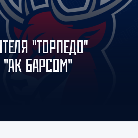
Амур
Барыс
Салават Юлаев
Сибирь
ТЕЛЯ "ТОРПЕДО"
 "АК БАРСОМ"