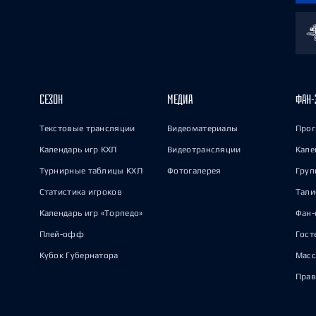
СЕЗОН
МЕДИА
ФАН-
Текстовые трансляции
Видеоматериалы
Прог
Календарь игр КХЛ
Видеотрансляции
Кале
Турнирные таблицы КХЛ
Фотогалерея
Груп
Статистика игроков
Тал
Календарь игр «Торпедо»
Фан-
Плей-офф
Гост
Кубок Губернатора
Масс
Прав