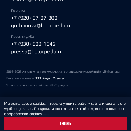
Реклама
+7 (920) 07-07-800
gorbunova@hctorpedo.ru
Пресс-служба
+7 (930) 800-1946
pressa@hctorpedo.ru
2003-2026 Автономная некоммерческая организация «Хоккейный клуб «Торпедо»
Билетная система —
ООО «Яндекс Музыка»
Условия пользования сайтами ХК «Торпедо»
Мы используем cookies, чтобы улучшить работу сайта и сделать его
Политика обработки персональных данных
удобнее для вас. Продолжая пользоваться сайтом, вы соглашаетесь
с обработкой cookies.
Пользовательское соглашение
ПРИНЯТЬ
Охрана труда