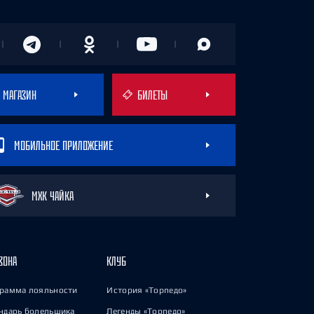
МАГАЗИН
БИЛЕТЫ
МОБИЛЬНОЕ ПРИЛОЖЕНИЕ
МХК ЧАЙКА
ЗОНА
КЛУБ
рамма лояльности
История «Торпедо»
ндарь болельщика
Легенды «Торпедо»