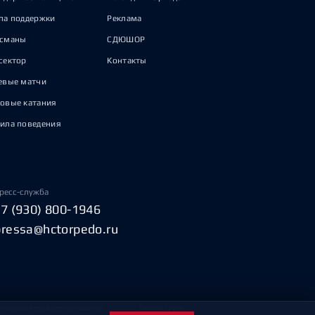
па поддержки
Реклама
исманы
СДЮШОР
сектор
Контакты
евые матчи
овые катания
ила поведения
ресс-служба
+7 (930) 800-1946
pressa@hctorpedo.ru
Пользовательское соглашение
Охрана труда