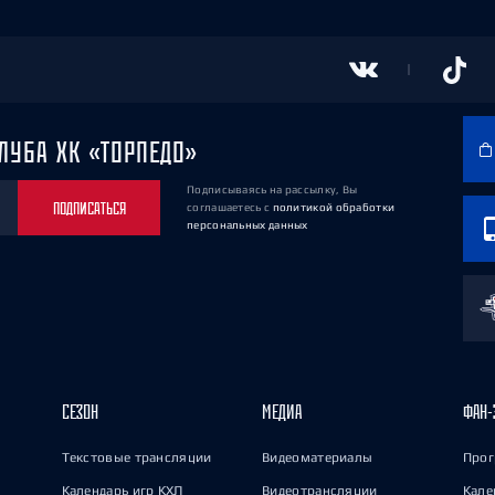
ЛУБА ХК «ТОРПЕДО»
Подписываясь на рассылку, Вы
ПОДПИСАТЬСЯ
соглашаетесь
с
политикой обработки
персональных данных
СЕЗОН
МЕДИА
ФАН-
Текстовые трансляции
Видеоматериалы
Прог
Календарь игр КХЛ
Видеотрансляции
Кале