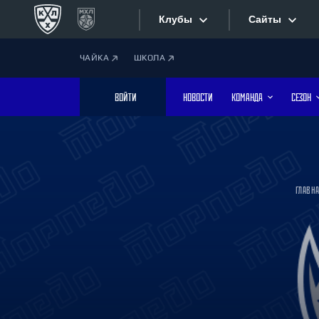
Клубы
Сайты
ЧАЙКА
ШКОЛА
Конференция «Запад»
Сайты
ВОЙТИ
НОВОСТИ
КОМАНДА
СЕЗОН
Дивизион Боброва
Лада
Видеотран
СКА
Хайлайты
Спартак
ГЛАВН
Торпедо
Текстовые
ХК Сочи
Интернет-
Дивизион Тарасова
Фотобанк
Динамо Мн
Динамо М
Приложе