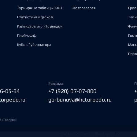
Турнирные таблицы КХЛ
Фотогалерея
Груп
Статистика игроков
Тал
Календарь игр «Торпедо»
Фан-
Плей-офф
Гост
Кубок Губернатора
Масс
Прав
Реклама
П
06-05-34
+7 (920) 07-07-800
torpedo.ru
gorbunova@hctorpedo.ru
б «Торпедо»
Политика обработки персональных данных