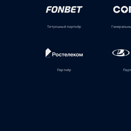
Титульный партнёр
Генеральн
Партнёр
Пар