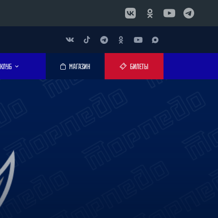
КЛУБ
МАГАЗИН
БИЛЕТЫ