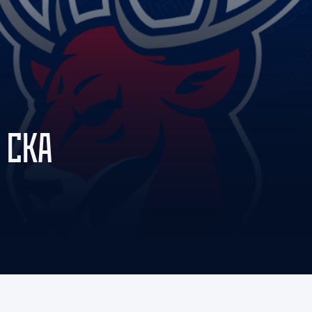
Амур
Барыс
Салават Юлаев
Сибирь
 СКА