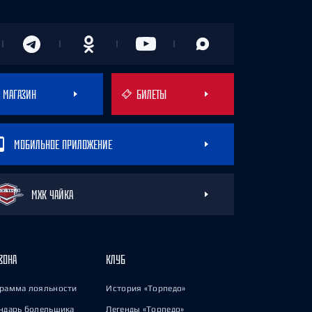
МАГАЗИН
БИЛЕТЫ
МОБИЛЬНОЕ ПРИЛОЖЕНИЕ
МХК ЧАЙКА
ЗОНА
КЛУБ
рамма лояльности
История «Торпедо»
ндарь болельщика
Легенды «Торпедо»