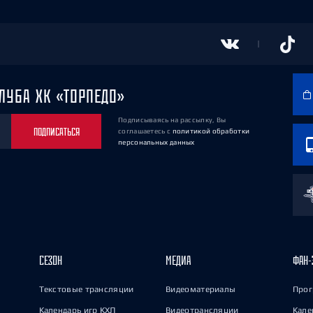
ЛУБА ХК «ТОРПЕДО»
Подписываясь на рассылку, Вы
ПОДПИСАТЬСЯ
соглашаетесь
с
политикой обработки
персональных данных
СЕЗОН
МЕДИА
ФАН-
Текстовые трансляции
Видеоматериалы
Прог
Календарь игр КХЛ
Видеотрансляции
Кале