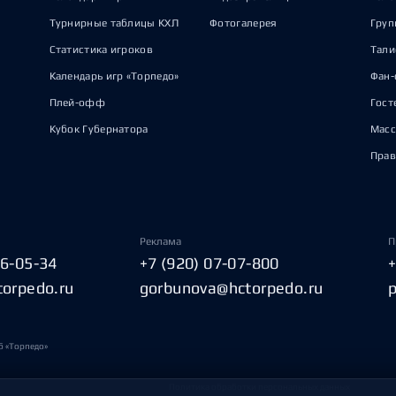
Турнирные таблицы КХЛ
Фотогалерея
Груп
Статистика игроков
Тал
Календарь игр «Торпедо»
Фан-
Плей-офф
Гост
Кубок Губернатора
Масс
Прав
Реклама
П
06-05-34
+7 (920) 07-07-800
torpedo.ru
gorbunova@hctorpedo.ru
б «Торпедо»
Политика обработки персональных данных