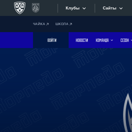
Клубы
Сайты
ЧАЙКА
ШКОЛА
Конференция «Запад»
Сайты
ВОЙТИ
НОВОСТИ
КОМАНДА
СЕЗОН
Дивизион Боброва
Лада
Видеотран
СКА
Хайлайты
Спартак
Торпедо
Текстовые
ХК Сочи
Интернет-
Дивизион Тарасова
Фотобанк
Динамо Мн
Динамо М
Приложе