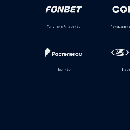
Титульный партнёр
Генеральн
Партнёр
Пар