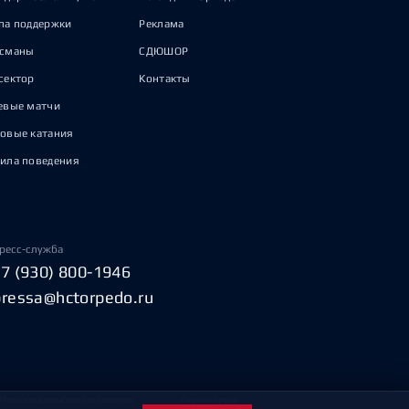
па поддержки
Реклама
исманы
СДЮШОР
сектор
Контакты
евые матчи
овые катания
ила поведения
ресс-служба
+7 (930) 800-1946
pressa@hctorpedo.ru
Пользовательское соглашение
Охрана труда