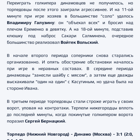
Переиграть голкипера динамовцев не получилось, но
торпедовцы после этого заиграли агрессивнее. И на 11-ой
минуте при игре хозяев в большинстве "соло" удалось
Владимиру Галузину
: он "объехал всех" и бросил над
плечом Еременко в девятку. А на 18-ой минуте, подставив
клюшку под наброс Сакари Салминена, очередное
большинство реализовал
Войтек Вольский
.
В начале второго периода соперники снова старались
организованно. И опять обострение обстановки началось
при игре в неравных составах. В середине периода
динамовцы "занесли шайбу с мясом", а затем еще дважды
выскакивали "один на один" с Касутиным, но удача была на
стороне Ивана.
В третьем периоде торпедовцы стали строже играть у своих
ворот, уповая на контратаки. Терпели нижегородцы вплоть
до последней минуты, когда покинутые голкипером ворота
поразил
Сергей Бернацкий
.
Торпедо (Нижний Новгород) - Динамо (Москва) - 3:1 (2:0,