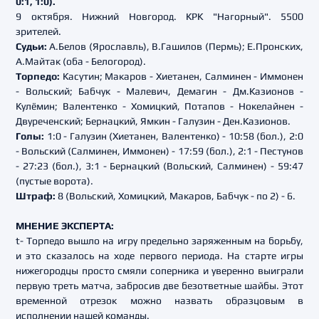
0:1, 1:0).
9 октября. Нижний Новгород. КРК "Нагорный". 5500
зрителей.
Судьи:
А.Белов (Ярославль), В.Гашилов (Пермь); Е.Пронских,
А.Майтак (оба - Белогород).
Торпедо:
Касутин; Макаров - Хиетанен, Салминен - Иммонен
- Вольский; Бабчук - Малевич, Демагин - Дм.Казионов -
Кулёмин; Валентенко - Хомицкий, Потапов - Нокелайнен -
Двуреченский; Бернацкий, Ямкин - Галузин - Ден.Казионов.
Голы:
1:0 - Галузин (Хиетанен, Валентенко) - 10:58 (бол.), 2:0
- Вольский (Салминен, Иммонен) - 17:59 (бол.), 2:1 - Пестунов
- 27:23 (бол.), 3:1 - Бернацкий (Вольский, Салминен) - 59:47
(пустые ворота).
Штраф:
8 (Вольский, Хомицкий, Макаров, Бабчук - по 2) - 6.
МНЕНИЕ ЭКСПЕРТА:
t- Торпедо вышло на игру предельно заряженным на борьбу,
и это сказалось на ходе первого периода. На старте игры
нижегородцы просто смяли соперника и уверенно выиграли
первую треть матча, забросив две безответные шайбы. Этот
временной отрезок можно назвать образцовым в
исполнении нашей команды.