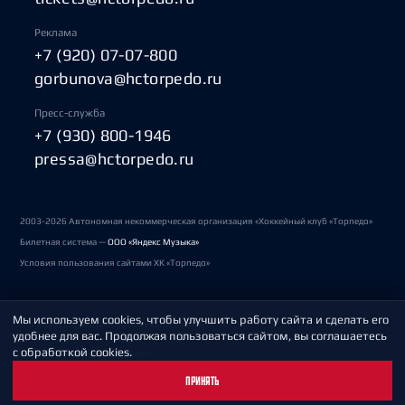
Реклама
+7 (920) 07-07-800
gorbunova@hctorpedo.ru
Пресс-служба
+7 (930) 800-1946
pressa@hctorpedo.ru
2003-2026 Автономная некоммерческая организация «Хоккейный клуб «Торпедо»
Билетная система —
ООО «Яндекс Музыка»
Условия пользования сайтами ХК «Торпедо»
Мы используем cookies, чтобы улучшить работу сайта и сделать его
Политика обработки персональных данных
удобнее для вас. Продолжая пользоваться сайтом, вы соглашаетесь
с обработкой cookies.
Пользовательское соглашение
ПРИНЯТЬ
Охрана труда