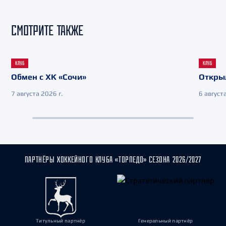
СМОТРИТЕ ТАКЖЕ
КЛУБ
КЛУБ
Обмен с ХК «Сочи»
Откры
7 августа 2026 г.
6 августа
ПАРТНЁРЫ ХОККЕЙНОГО КЛУБА «ТОРПЕДО» СЕЗОНА 2026/2027
Титульный партнёр
Генеральный партнёр