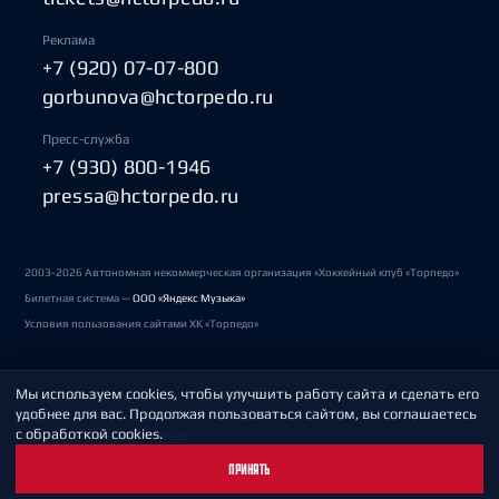
Реклама
+7 (920) 07-07-800
gorbunova@hctorpedo.ru
Пресс-служба
+7 (930) 800-1946
pressa@hctorpedo.ru
2003-2026 Автономная некоммерческая организация «Хоккейный клуб «Торпедо»
Билетная система —
ООО «Яндекс Музыка»
Условия пользования сайтами ХК «Торпедо»
Мы используем cookies, чтобы улучшить работу сайта и сделать его
Политика обработки персональных данных
удобнее для вас. Продолжая пользоваться сайтом, вы соглашаетесь
с обработкой cookies.
Пользовательское соглашение
ПРИНЯТЬ
Охрана труда