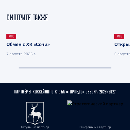
СМОТРИТЕ ТАКЖЕ
КЛУБ
КЛУБ
Обмен с ХК «Сочи»
Откры
7 августа 2026 г.
6 августа
ПАРТНЁРЫ ХОККЕЙНОГО КЛУБА «ТОРПЕДО» СЕЗОНА 2026/2027
Титульный партнёр
Генеральный партнёр