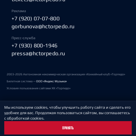
Реклама
+7 (920) 07-07-800
gorbunova@hctorpedo.ru
Пресс-служба
+7 (930) 800-1946
pressa@hctorpedo.ru
2003-2026 Автономная некоммерческая организация «Хоккейный клуб «Торпедо»
Билетная система —
ООО «Яндекс Музыка»
Условия пользования сайтами ХК «Торпедо»
Мы используем cookies, чтобы улучшить работу сайта и сделать его
Политика обработки персональных данных
удобнее для вас. Продолжая пользоваться сайтом, вы соглашаетесь
с обработкой cookies.
Пользовательское соглашение
ПРИНЯТЬ
Охрана труда