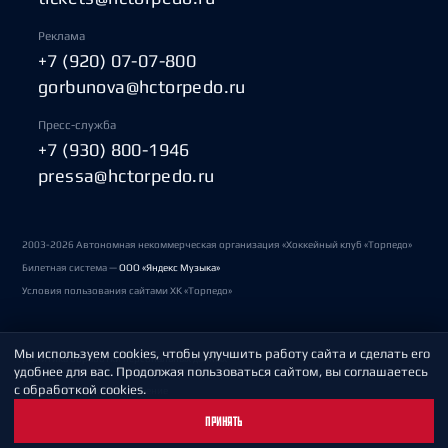
Реклама
+7 (920) 07-07-800
gorbunova@hctorpedo.ru
Пресс-служба
+7 (930) 800-1946
pressa@hctorpedo.ru
2003-2026 Автономная некоммерческая организация «Хоккейный клуб «Торпедо»
Билетная система —
ООО «Яндекс Музыка»
Условия пользования сайтами ХК «Торпедо»
Мы используем cookies, чтобы улучшить работу сайта и сделать его
Политика обработки персональных данных
удобнее для вас. Продолжая пользоваться сайтом, вы соглашаетесь
с обработкой cookies.
Пользовательское соглашение
ПРИНЯТЬ
Охрана труда