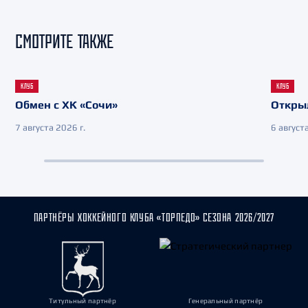
СМОТРИТЕ ТАКЖЕ
КЛУБ
КЛУБ
Обмен с ХК «Сочи»
Откры
7 августа 2026 г.
6 августа
ПАРТНЁРЫ ХОККЕЙНОГО КЛУБА «ТОРПЕДО» СЕЗОНА 2026/2027
Титульный партнёр
Генеральный партнёр